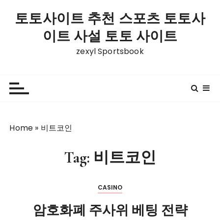
S
토토사이트 추천 스포츠 토토사
k
i
이트 사설 토토 사이트
p
zexyl Sportsbook
t
o
c
o
n
t
Home
»
비트코인
e
n
t
Tag:
비트코인
CASINO
암호화폐 주사위 베팅 전략