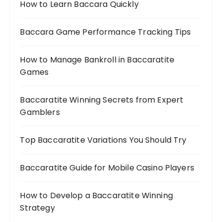
How to Learn Baccara Quickly
Baccara Game Performance Tracking Tips
How to Manage Bankroll in Baccaratite
Games
Baccaratite Winning Secrets from Expert
Gamblers
Top Baccaratite Variations You Should Try
Baccaratite Guide for Mobile Casino Players
How to Develop a Baccaratite Winning
Strategy