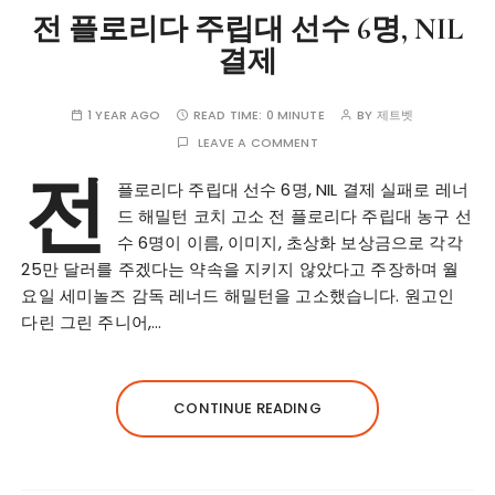
전 플로리다 주립대 선수 6명, NIL
결제
1 YEAR AGO
READ TIME:
0 MINUTE
BY
제트벳
LEAVE A COMMENT
전
플로리다 주립대 선수 6명, NIL 결제 실패로 레너
드 해밀턴 코치 고소 전 플로리다 주립대 농구 선
수 6명이 이름, 이미지, 초상화 보상금으로 각각
25만 달러를 주겠다는 약속을 지키지 않았다고 주장하며 월
요일 세미놀즈 감독 레너드 해밀턴을 고소했습니다. 원고인
다린 그린 주니어,…
CONTINUE READING