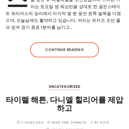
리는 토요일 밤 워싱턴을 상대로 한 골든스테이
트 워리어스의 승리에서 마지막 몇 분 동안 왼쪽 발목을 다쳤
으며, 오늘날에도 활약하고 있습니다. 커리는 위저즈 조던 풀
과 엉켜 경기 종료 1분여를 남기고…
CONTINUE READING
UNCATEGORIZED
타이렐 해튼, 다니엘 힐리어를 제압
하고
2 YEARS AGO
READ TIME:
0 MINUTE
BY
제트벳