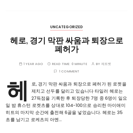
UNCATEGORIZED
헤로, 경기 막판 싸움과 퇴장으로
폐허가
1 YEAR AGO
READ TIME:
0 MINUTE
BY
제트벳
1 COMMENT
헤
로, 경기 막판 싸움과 퇴장으로 폐허가 된 로켓을
제치고 선두를 달리고 있습니다 타일러 헤로는
27득점을 기록한 후 퇴장당한 7명 중 6명이 일요
일 밤 휴스턴 로켓츠를 상대로 104-100으로 승리한 마이애미
히트의 마지막 순간에 출전해 6골을 넣었습니다. 헤로는 35
초를 남기고 로케츠의 아멘…