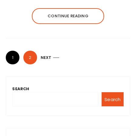
CONTINUE READING
P
1
2
NEXT
o
s
t
SEARCH
s
n
Search
a
v
i