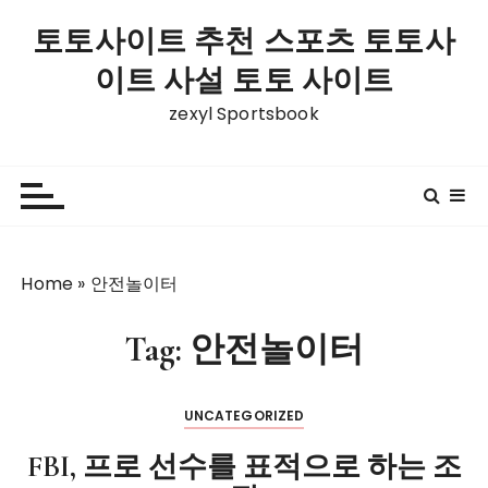
S
토토사이트 추천 스포츠 토토사
k
i
이트 사설 토토 사이트
p
zexyl Sportsbook
t
o
c
o
n
t
Home
»
안전놀이터
e
n
t
Tag:
안전놀이터
UNCATEGORIZED
FBI, 프로 선수를 표적으로 하는 조