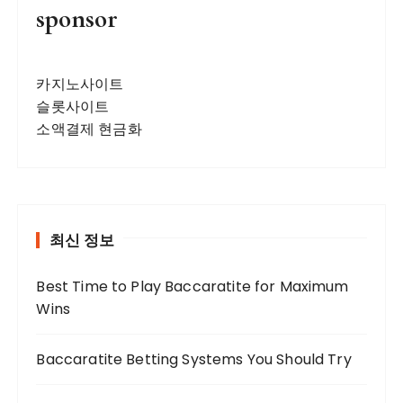
g
sponsor
a
t
카지노사이트
i
슬롯사이트
o
소액결제 현금화
n
최신 정보
Best Time to Play Baccaratite for Maximum
Wins
Baccaratite Betting Systems You Should Try