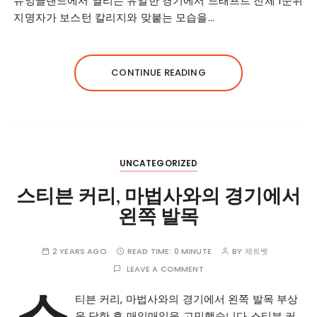
뉴잉글랜드에서 열리는 유일한 경기에서 드래프트 전체 1순위
지명자가 보스턴 칼리지와 맞붙는 모습을…
CONTINUE READING
UNCATEGORIZED
스티븐 커리, 마법사와의 경기에서
왼쪽 발목
2 YEARS AGO
READ TIME:
0 MINUTE
BY
제트벳
LEAVE A COMMENT
스
티븐 커리, 마법사와의 경기에서 왼쪽 발목 부상
을 당한 후 매일매일을 고민했습니다 스티븐 커