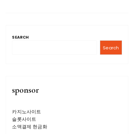
SEARCH
Search
sponsor
카지노사이트
슬롯사이트
소액결제 현금화