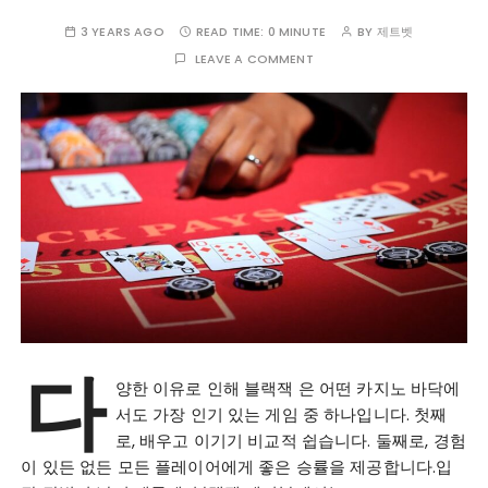
3 YEARS AGO
READ TIME:
0 MINUTE
BY
제트벳
LEAVE A COMMENT
다
양한 이유로 인해 블랙잭 은 어떤 카지노 바닥에
서도 가장 인기 있는 게임 중 하나입니다. 첫째
로, 배우고 이기기 비교적 쉽습니다. 둘째로, 경험
이 있든 없든 모든 플레이어에게 좋은 승률을 제공합니다.입