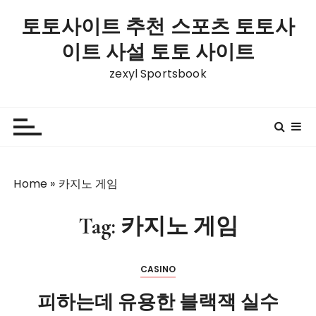
S
토토사이트 추천 스포츠 토토사
k
i
이트 사설 토토 사이트
p
zexyl Sportsbook
t
o
c
o
n
t
Home
»
카지노 게임
e
n
t
Tag:
카지노 게임
CASINO
피하는데 유용한 블랙잭 실수