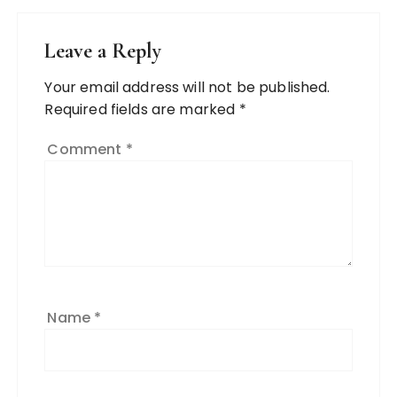
Leave a Reply
Your email address will not be published.
Required fields are marked
*
Comment
*
Name
*