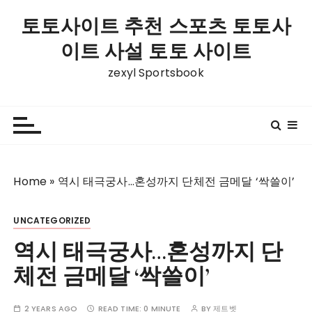
S
토토사이트 추천 스포츠 토토사
k
i
이트 사설 토토 사이트
p
zexyl Sportsbook
t
o
c
o
n
t
Home
»
역시 태극궁사…혼성까지 단체전 금메달 ‘싹쓸이’
e
n
t
UNCATEGORIZED
역시 태극궁사…혼성까지 단
체전 금메달 ‘싹쓸이’
2 YEARS AGO
READ TIME:
0 MINUTE
BY
제트벳