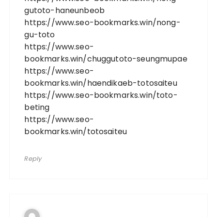
gutoto-haneunbeob
https://www.seo-bookmarks.win/nong-
gu-toto
https://www.seo-
bookmarks.win/chuggutoto-seungmupae
https://www.seo-
bookmarks.win/haendikaeb-totosaiteu
https://www.seo-bookmarks.win/toto-
beting
https://www.seo-
bookmarks.win/totosaiteu
Reply