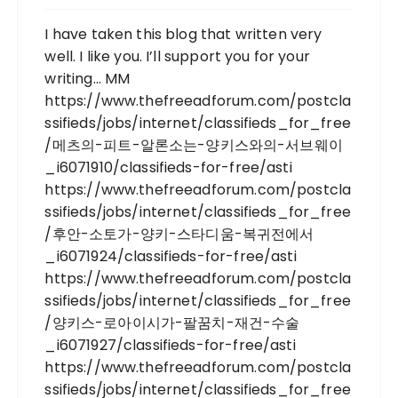
I have taken this blog that written very
well. I like you. I’ll support you for your
writing… MM
https://www.thefreeadforum.com/postcla
ssifieds/jobs/internet/classifieds_for_free
/메츠의-피트-알론소는-양키스와의-서브웨이
_i6071910/classifieds-for-free/asti
https://www.thefreeadforum.com/postcla
ssifieds/jobs/internet/classifieds_for_free
/후안-소토가-양키-스타디움-복귀전에서
_i6071924/classifieds-for-free/asti
https://www.thefreeadforum.com/postcla
ssifieds/jobs/internet/classifieds_for_free
/양키스-로아이시가-팔꿈치-재건-수술
_i6071927/classifieds-for-free/asti
https://www.thefreeadforum.com/postcla
ssifieds/jobs/internet/classifieds_for_free