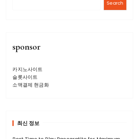
Search
sponsor
카지노사이트
슬롯사이트
소액결제 현금화
최신 정보