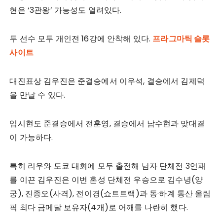
현은 ‘3관왕’ 가능성도 열려있다.
두 선수 모두 개인전 16강에 안착해 있다.
프라그마틱 슬롯
사이트
대진표상 김우진은 준결승에서 이우석, 결승에서 김제덕
을 만날 수 있다.
임시현도 준결승에서 전훈영, 결승에서 남수현과 맞대결
이 가능하다.
특히 리우와 도쿄 대회에 모두 출전해 남자 단체전 3연패
를 이끈 김우진은 이번 혼성 단체전 우승으로 김수녕(양
궁), 진종오(사격), 전이경(쇼트트랙)과 동·하계 통산 올림
픽 최다 금메달 보유자(4개)로 어깨를 나란히 했다.