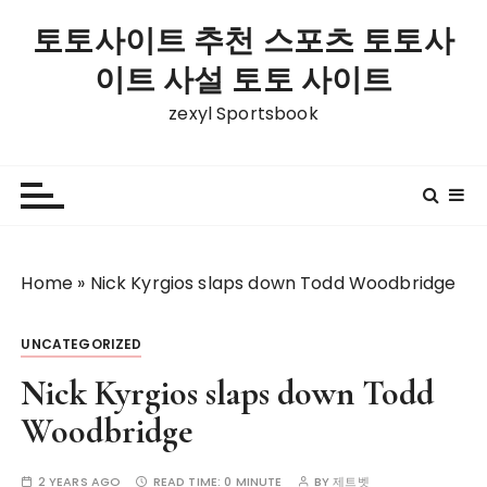
S
토토사이트 추천 스포츠 토토사
k
i
이트 사설 토토 사이트
p
zexyl Sportsbook
t
o
c
o
n
t
Home
»
Nick Kyrgios slaps down Todd Woodbridge
e
n
t
UNCATEGORIZED
Nick Kyrgios slaps down Todd
Woodbridge
2 YEARS AGO
READ TIME:
0 MINUTE
BY
제트벳