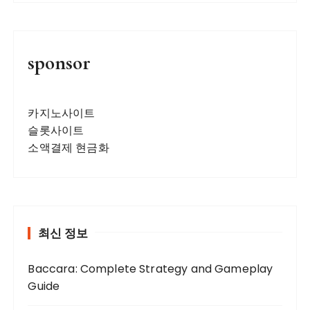
sponsor
카지노사이트
슬롯사이트
소액결제 현금화
최신 정보
Baccara: Complete Strategy and Gameplay
Guide