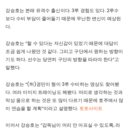
강승호는 본래 유격수 출신이다. 3루 경험도 있다. 2루수
보다 수비 부담이 줄어들기 때문에 무난한 변신이 예상된
다.
강승호는 “할 수 있다는 자신감이 있었기 때문에 대답이
조금 쉽게 나왔던 것 같다. 그리고 구단에서 원하는 방향이
기도 하다. 선수는 당연히 구단의 방향을 따라야 한다”고
말했다.
강승호는 “(허)경민이 형이 3루 수비하는 영상도 찾아봤
다. 여러 이미지 트레이닝도 해봤다. 머리로 생각하는 것과
막상 몸으로 하는 것은 또 많이 다르기 때문에 호주에서 많
이 연습을 할 계획”이라고 설명했다.
토토사이트
이어서 강승호는 “감독님이 머리 안 아프실 수 있도록, 라