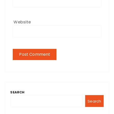
Website
SEARCH
Search