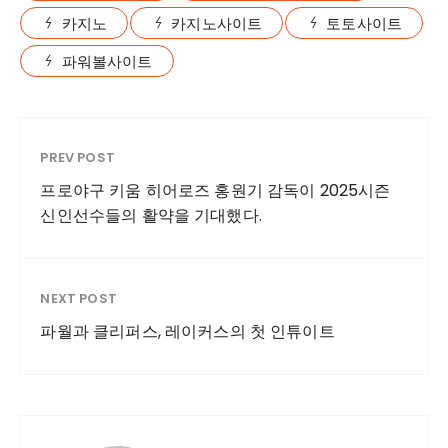
카지노
카지노사이트
토토사이트
파워볼사이트
PREV POST
프로야구 키움 히어로즈 홍원기 감독이 2025시즌
신인선수들의 활약을 기대했다.
NEXT POST
파월과 클리퍼스, 레이커스의 첫 인튜이트