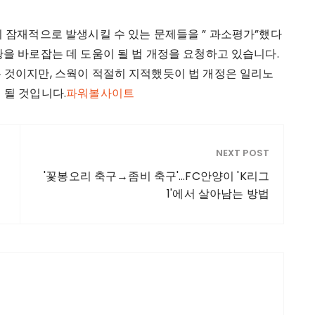
이 잠재적으로 발생시킬 수 있는 문제들을 ” 과소평가”했다
을 바로잡는 데 도움이 될 법 개정을 요청하고 있습니다.
 것이지만, 스웍이 적절히 지적했듯이 법 개정은 일리노
 될 것입니다.
파워볼사이트
NEXT POST
'꽃봉오리 축구→좀비 축구'…FC안양이 'K리그
1'에서 살아남는 방법