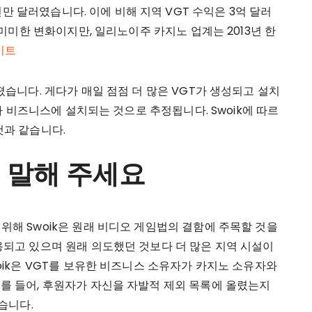
5천만 달러였습니다. 이에 비해 지역 VGT 수익은 3억 달러
 미미한 변화이지만, 일리노이주 카지노 업계는 2013년 한
이트
졌습니다. 게다가 매일 점점 더 많은 VGT가 생성되고 설치
계가 비즈니스에 설치되는 것으로 추정됩니다. Swoik에 따르
것과 같습니다.
시 말해 주세요
위해 Swoik은 원래 비디오 게임법의 결함에 주목할 것을
용되고 있으며 원래 의도했던 것보다 더 많은 지역 시설이
oik은 VGT를 보유한 비즈니스 소유자가 카지노 소유자와
를 들어, 후원자가 자신을 자발적 제외 목록에 올렸는지
습니다.