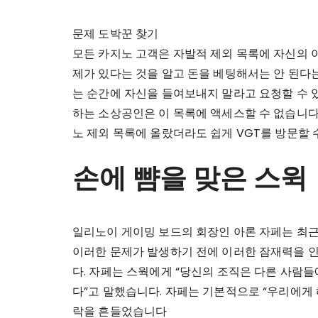
문제 도박꾼 찾기
모든 카지노 고객은 자발적 제외 목록에 자신의 
제가 있다는 것을 알고 돈을 베팅해서는 안 된다
는 순간에 자신을 들여보내지 말라고 요청할 수 있
하는 소상공인은 이 목록에 액세스할 수 없습니다
노 제외 목록에 올랐더라도 쉽게 VGT를 방문할 
손에 뺨을 맞은 스윅
일리노이 게이밍 보드의 회장인 아론 자페는 최
이러한 문제가 발생하기 전에 이러한 잠재력을 
다. 자페는 스웍에게 “당신의 조직은 다른 사람들
다”고 말했습니다. 자페는 기본적으로 “우리에게 
락을 흔들었습니다