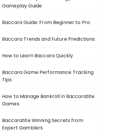
Gameplay Guide
Baccara Guide: From Beginner to Pro
Baccara Trends and Future Predictions
How to Learn Baccara Quickly
Baccara Game Performance Tracking
Tips
How to Manage Bankroll in Baccaratite
Games
Baccaratite Winning Secrets from
Expert Gamblers