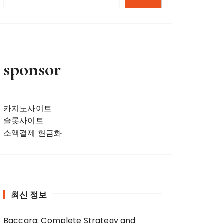
sponsor
카지노사이트
슬롯사이트
소액결제 현금화
최신 정보
Baccara: Complete Strategy and