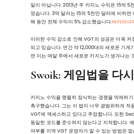
일이 아닙니다. 2013년 주 카지노 수익은 15억 
였습니다. 3억 달러는 15억 5천만 달러에 비하면
해 동안 전체 수익이 5% 감소했습니다.
바카라사
이러한 수익 감소로 인해 VGT의 성공은 더욱 커
되고 있습니다. 연간 약 12,000대의 새로운 기
면 이는 매달 주에서 새로운 카지노가 생겨나는 
Swoik: 게임법을 다
카지노 수익을 맹렬히 잠식하는 경쟁을 억제하기 
촉구했습니다. 그는 이 법이 너무 광범위하게 적
VGT에 액세스하고 있다고 주장합니다. 또한 Sw
동일한 코드를 준수하지 않는다고 지적합니다. 예
여부를 지역 VGT 운영자가 알 수 있는 방법은 없