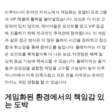
리투아니아 온라인 카지노에서 게임화는 로열티 프로그램
과 VIP 레벨에 활력을 불어넣었습니다. 보상은 더 이상 고
정되어 있지 않으며, 게이머들은 포인트를 얻고 VIP 등급
에 진출하기 위해 적극적인 추격전에 참여합니다. 이 게임
과 같은 접근 방식은 더 많은 플레이 시간을 장려하고 참신
함과 희소성을 통해 참여도를 높입니다. 플레이어는 더 많
은 포인트를 획득할수록 더 나은 보상, 타겟팅된 혜택 및
상위 등급 기능에 액세스할 수 있습니다. 플레이어는 즐거
움과 성공감을 결합한 게임을 고수할 가능성이 높아 리투
아니아에서 더욱 만족스럽고 모든 것을 아우르는 온라인
카지노 게임 경험을 할 수 있습니다.
게임화된 환경에서의 책임감 있
는 도박