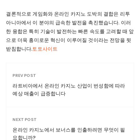
결론적으로 게임화와 온라인 카지노 도박의 결합은 리투
아니아에서 이 분야의 급속한 발전을 촉진했습니다. 이러
한 융합은 특히 기술이 발전하는 빠른 속도를 고려할 때 앞
으로 더욱 흥미로운 혁신이 이루어질 것이라는 전망을 뒷
받침합니다.
토토사이트
PREV POST
라트비아에서 온라인 카지노 산업이 번성함에 따라
예상 매출이 급증합니다
NEXT POST
온라인 카지노에서 보너스를 인출하려면 무엇이 필
요합니까?