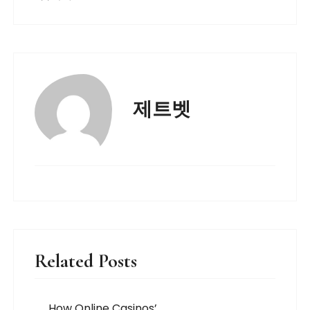
제트벳
Related Posts
How Online Casinos’