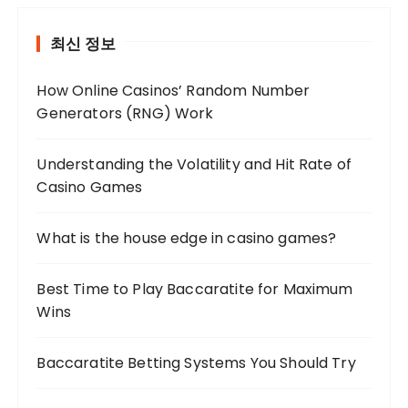
최신 정보
How Online Casinos’ Random Number
Generators (RNG) Work
Understanding the Volatility and Hit Rate of
Casino Games
What is the house edge in casino games?
Best Time to Play Baccaratite for Maximum
Wins
Baccaratite Betting Systems You Should Try