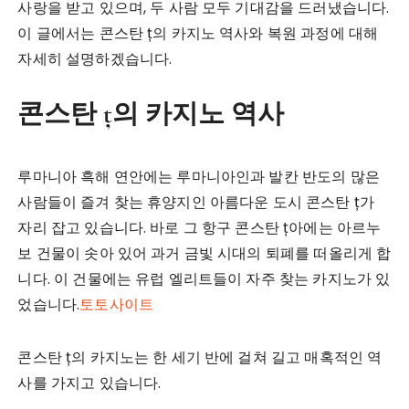
사랑을 받고 있으며, 두 사람 모두 기대감을 드러냈습니다.
이 글에서는 콘스탄 ț의 카지노 역사와 복원 과정에 대해
자세히 설명하겠습니다.
콘스탄 ț의 카지노 역사
루마니아 흑해 연안에는 루마니아인과 발칸 반도의 많은
사람들이 즐겨 찾는 휴양지인 아름다운 도시 콘스탄 ț가
자리 잡고 있습니다. 바로 그 항구 콘스탄 ț아에는 아르누
보 건물이 솟아 있어 과거 금빛 시대의 퇴폐를 떠올리게 합
니다. 이 건물에는 유럽 엘리트들이 자주 찾는 카지노가 있
었습니다.
토토사이트
콘스탄 ț의 카지노는 한 세기 반에 걸쳐 길고 매혹적인 역
사를 가지고 있습니다.