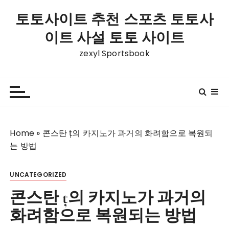
S
토토사이트 추천 스포츠 토토사
k
i
이트 사설 토토 사이트
p
zexyl Sportsbook
t
o
c
o
n
t
Home
»
콘스탄 ț의 카지노가 과거의 화려함으로 복원되
e
는 방법
n
t
UNCATEGORIZED
콘스탄 ț의 카지노가 과거의
화려함으로 복원되는 방법