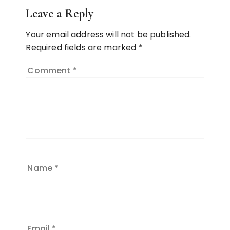
Leave a Reply
Your email address will not be published.
Required fields are marked
*
Comment
*
Name
*
Email
*