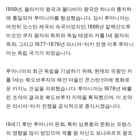
1859년, 왈라키아 왕국과 몰다비아 왕국은 하나의 통치하
에 통일되어 루마니아를 형성했습니다. 당시 루마니아는
여전히 오스만 제국의 속국이었지만, 1866년 알렉산드루
이오안 쿠자 왕자의 퇴위와 독일 태생의 카롤 1세 왕자의
즉위, 그리고 1877-1878년 러시아-터키 전쟁 이후 루마니
아는 독립 국가가 되었습니다.
루마니아의 최근 독립을 기념하기 위해, 현재의 국왕인 카
롤 1세는 북도브루자의 해안 마을인 콘스탄 ț아에 호화로
운 카지노 건설을 의뢰했습니다. 루마니아는 1878년 베를
린 조약의 결과로 북도브루자 지역을 획득했으며, 이 조약
은 러시아-터키 전쟁을 공식적으로 종식시켰습니다.
19세기 후반 루마니아 문화, 특히 상류층의 문화는 프랑스
의 영향을 많이 받았으며 캐롤 왕 자신도 보나파르트 왕조