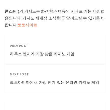
콘스탄 ț의 카지노는 화려함과 여유의 시대로 가는 타임캡
슐입니다. 카지노 재개장 소식을 곧 알려드릴 수 있기를 바
랍니다.
토토사이트
PREV POST
하우스 엣지가 가장 낮은 카지노 게임
NEXT POST
크로아티아에서 가장 인기 있는 온라인 카지노 게임