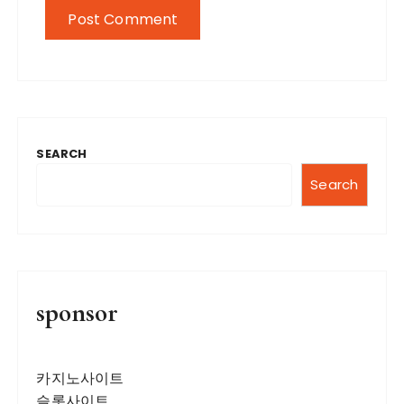
SEARCH
Search
sponsor
카지노사이트
슬롯사이트