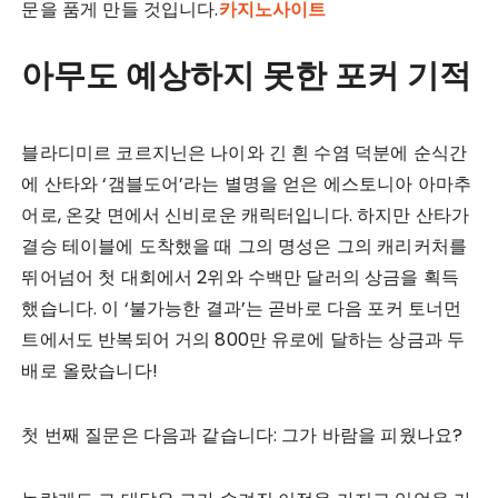
문을 품게 만들 것입니다.
카지노사이트
아무도 예상하지 못한 포커 기적
블라디미르 코르지닌은 나이와 긴 흰 수염 덕분에 순식간
에 산타와 ‘갬블도어’라는 별명을 얻은 에스토니아 아마추
어로, 온갖 면에서 신비로운 캐릭터입니다. 하지만 산타가
결승 테이블에 도착했을 때 그의 명성은 그의 캐리커처를
뛰어넘어 첫 대회에서 2위와 수백만 달러의 상금을 획득
했습니다. 이 ‘불가능한 결과’는 곧바로 다음 포커 토너먼
트에서도 반복되어 거의 800만 유로에 달하는 상금과 두
배로 올랐습니다!
첫 번째 질문은 다음과 같습니다: 그가 바람을 피웠나요?