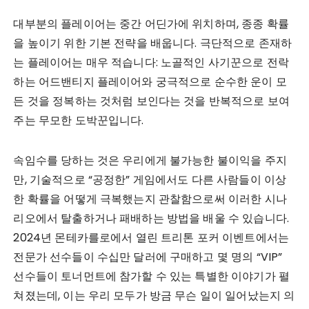
대부분의 플레이어는 중간 어딘가에 위치하며, 종종 확률
을 높이기 위한 기본 전략을 배웁니다. 극단적으로 존재하
는 플레이어는 매우 적습니다: 노골적인 사기꾼으로 전락
하는 어드밴티지 플레이어와 궁극적으로 순수한 운이 모
든 것을 정복하는 것처럼 보인다는 것을 반복적으로 보여
주는 무모한 도박꾼입니다.
속임수를 당하는 것은 우리에게 불가능한 불이익을 주지
만, 기술적으로 “공정한” 게임에서도 다른 사람들이 이상
한 확률을 어떻게 극복했는지 관찰함으로써 이러한 시나
리오에서 탈출하거나 패배하는 방법을 배울 수 있습니다.
2024년 몬테카를로에서 열린 트리톤 포커 이벤트에서는
전문가 선수들이 수십만 달러에 구매하고 몇 명의 “VIP”
선수들이 토너먼트에 참가할 수 있는 특별한 이야기가 펼
쳐졌는데, 이는 우리 모두가 방금 무슨 일이 일어났는지 의