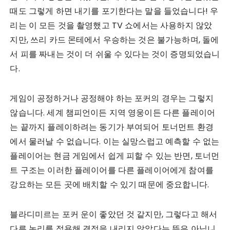
때도 그렇게 하면 내기를 포기한다는 말을 들었습니다! 우
리는 이 모든 것을 촬영했고 TV 쇼에서는 사용하지 않았
지만, 쓰리 카드 몬테에서 우승하는 것은 불가능하며, 돌에
서 피를 짜내는 것이 더 쉬울 수 있다는 것이 증명되었습니
다.
게임이 공정하거나 공정해야 하는 포커의 경우는 그렇지
않습니다. 세계 챔피언이든 지역 영웅이든 다른 플레이어
는 끝까지 플레이하려는 동기가 부여되어 토너먼트 환경
에서 물러날 수 없습니다. 이는 실망스럽고 예측할 수 없는
플레이어는 현금 게임에서 쉽게 피할 수 있는 반면, 토너먼
트 구조는 이러한 플레이어를 다른 플레이어에게 참여를
강요하는 모든 곳에 배치할 수 있기 때문에 중요합니다.
블라디미르는 포커 운이 좋았던 것 같지만, 그렇다고 해서
다른 논리를 적용해 결정을 내리지 않았다는 뜻은 아닙니