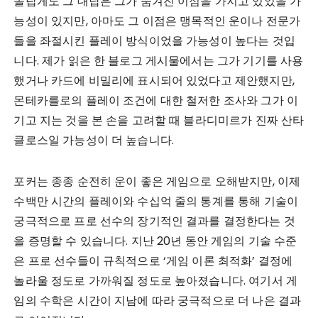
놀랍게도 그 대답은 그가 숨겨진 이점을 가지고 있었을 가
능성이 있지만, 아마도 그 이점은 맹목적인 운이나 전문가
들을 좌절시킨 플레이 방식이었을 가능성이 높다는 것입
니다. 제가 읽은 한 블로그 게시물에서는 그가 기기를 사용
했거나 카드에 비밀리에 표시되어 있었다고 제안했지만,
몬테카를로의 플레이 조건에 대한 철저한 조사와 그가 이
기고 지는 것을 본 손을 고려할 때 블라디미르가 진짜 산타
클로스일 가능성이 더 높습니다.
포커는 종종 순전히 운이 좋은 게임으로 오해받지만, 이제
수백만 시간의 플레이와 수십억 줄의 통계를 통해 기술이
궁극적으로 프로 선수의 장기적인 결과를 결정한다는 것
을 증명할 수 있습니다. 지난 20년 동안 게임의 기술 수준
은 프로 선수들이 규칙적으로 ‘게임 이론 최적화’ 결정에
놀라울 정도로 가까워질 정도로 높아졌습니다. 여기서 게
임의 수학은 시간이 지남에 따라 궁극적으로 더 나은 결과