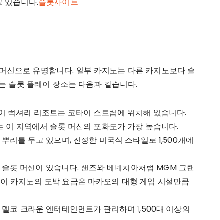
고 있습니다.
슬롯사이트
머신으로 유명합니다. 일부 카지노는 다른 카지노보다 슬
있는 슬롯 플레이 장소는 다음과 같습니다:
이 럭셔리 리조트는 코타이 스트립에 위치해 있습니다.
는 이 지역에서 슬롯 머신의 포화도가 가장 높습니다.
뿌리를 두고 있으며, 진정한 미국식 스타일로 1,500개에
대의 슬롯 머신이 있습니다. 샌즈와 베네치아처럼 MGM 그랜
이 카지노의 도박 요금은 마카오의 대형 게임 시설만큼
 멜코 크라운 엔터테인먼트가 관리하며 1,500대 이상의