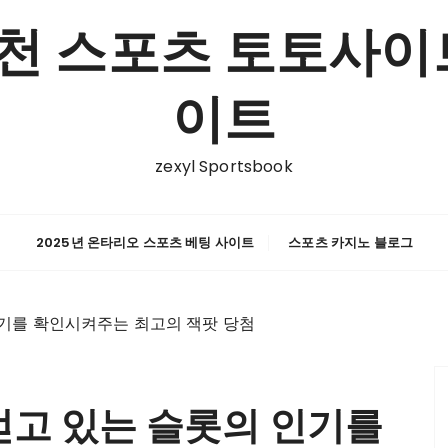
천 스포츠 토토사이트
이트
zexyl Sportsbook
2025년 온타리오 스포츠 베팅 사이트
스포츠 카지노 블로그
기를 확인시켜주는 최고의 잭팟 당첨
얻고 있는 슬롯의 인기를