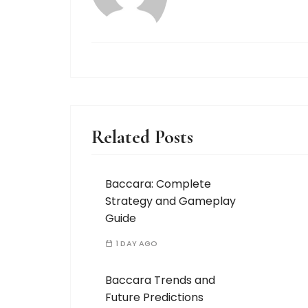
Related Posts
Baccara: Complete
Strategy and Gameplay
Guide
1 DAY AGO
Baccara Trends and
Future Predictions