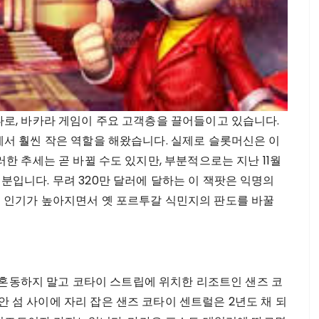
나로, 바카라 게임이 주요 고객층을 끌어들이고 있습니다.
에서 훨씬 작은 역할을 해왔습니다. 실제로 슬롯머신은 이
한 추세는 곧 바뀔 수도 있지만, 부분적으로는 지난 11월
분입니다. 무려 320만 달러에 달하는 이 잭팟은 익명의
 인기가 높아지면서 옛 포르투갈 식민지의 판도를 바꿀
즈와 혼동하지 말고 코타이 스트립에 위치한 리조트인 샌즈 코
 섬 사이에 자리 잡은 샌즈 코타이 센트럴은 2년도 채 되