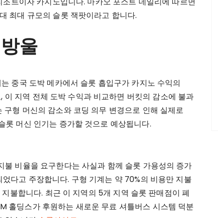
리 리조트이자 카지노입니다. 마카오 포스트 데일리에 따르면
대 최대 규모의 슬롯 잭팟이라고 합니다.
 방울
에는 중국 도박 메카에서 슬롯 흡입구가 카지노 수익의
러로, 이 지역 전체 도박 수익과 비교하면 버킷의 감소에 불과
는 구형 머신의 감소와 코딩 의무 변경으로 인해 실제로
 슬롯 머신 인기는 증가할 것으로 예상됩니다.
 지불 비율을 요구한다는 사실과 함께 슬롯 가용성의 증가
었다고 주장합니다. 구형 기계는 약 70%의 비용만 지불
을 지불합니다. 최근 이 지역의 5개 지역 슬롯 판매점이 폐
M 홀딩스가 후원하는 새로운 무료 셔틀버스 시스템 덕분