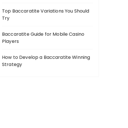
Top Baccaratite Variations You Should
Try
Baccaratite Guide for Mobile Casino
Players
How to Develop a Baccaratite Winning
Strategy