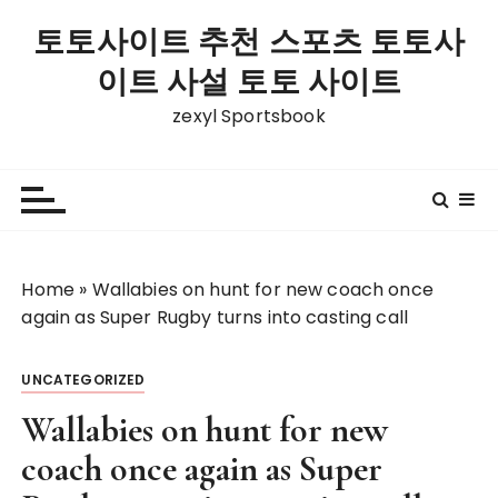
S
토토사이트 추천 스포츠 토토사
k
i
이트 사설 토토 사이트
p
zexyl Sportsbook
t
o
c
o
n
t
Home
»
Wallabies on hunt for new coach once
e
again as Super Rugby turns into casting call
n
t
UNCATEGORIZED
Wallabies on hunt for new
coach once again as Super