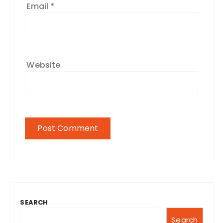
Email
*
Website
SEARCH
Search