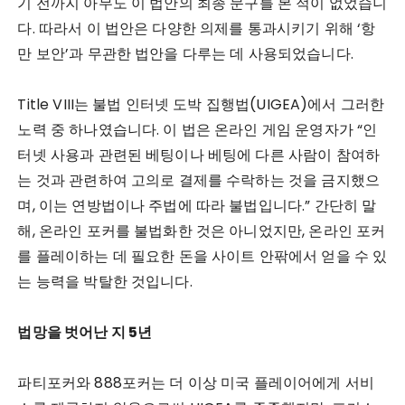
기 전까지 아무도 이 법안의 최종 문구를 본 적이 없었습니
다. 따라서 이 법안은 다양한 의제를 통과시키기 위해 ‘항
만 보안’과 무관한 법안을 다루는 데 사용되었습니다.
Title VIII는 불법 인터넷 도박 집행법(UIGEA)에서 그러한
노력 중 하나였습니다. 이 법은 온라인 게임 운영자가 “인
터넷 사용과 관련된 베팅이나 베팅에 다른 사람이 참여하
는 것과 관련하여 고의로 결제를 수락하는 것을 금지했으
며, 이는 연방법이나 주법에 따라 불법입니다.” 간단히 말
해, 온라인 포커를 불법화한 것은 아니었지만, 온라인 포커
를 플레이하는 데 필요한 돈을 사이트 안팎에서 얻을 수 있
는 능력을 박탈한 것입니다.
법망을 벗어난 지 5년
파티포커와 888포커는 더 이상 미국 플레이어에게 서비