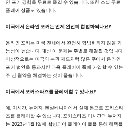
인 포커 경험을 무료로 즐길 수 있습니다. 또한 소셜 무료
플레이 상품도 있습니다.
미국에서 온라인 포커는 언제 완전히 합법화되나요?
온라인 포커는 미국 전체에서 완전히 합법화되지 않을 가
능성이 높습니다. 대신 이 문제는 주별로 해결될 것입니다.
이상적으로는 미국의 복권 제도처럼 많은 주에서 온라인
포커 법안을 통과시킨 다음 플레이어 풀에 가입할 수 있는
주 간 협약을 체결하는 것이 좋습니다.
미국에서 포커스타즈를 플레이할 수 있나요?
예, 미시간, 뉴저지, 펜실베니아에서 실제 돈으로 포커스타
즈를 플레이할 수 있습니다. 포커스타즈 미시간과 뉴저지
는 2023년 1월 1일에 합병되어 플레이어 풀을 통해 혜택을