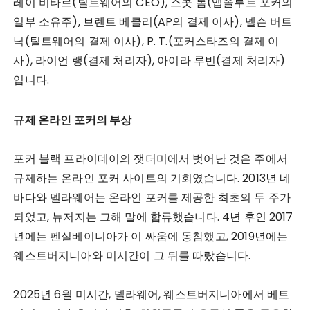
레이 비타르(틸트웨어의 CEO), 스콧 톰(앱솔루트 포커의
일부 소유주), 브렌트 베클리(AP의 결제 이사), 넬슨 버트
닉(틸트웨어의 결제 이사), P. T.(포커스타즈의 결제 이
사), 라이언 랭(결제 처리자), 아이라 루빈(결제 처리자)
입니다.
규제 온라인 포커의 부상
포커 블랙 프라이데이의 잿더미에서 벗어난 것은 주에서
규제하는 온라인 포커 사이트의 기회였습니다. 2013년 네
바다와 델라웨어는 온라인 포커를 제공한 최초의 두 주가
되었고, 뉴저지는 그해 말에 합류했습니다. 4년 후인 2017
년에는 펜실베이니아가 이 싸움에 동참했고, 2019년에는
웨스트버지니아와 미시간이 그 뒤를 따랐습니다.
2025년 6월 미시간, 델라웨어, 웨스트버지니아에서 베트