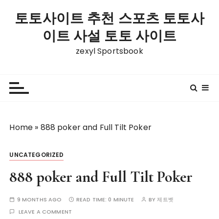
S
토토사이트 추천 스포츠 토토사
k
i
이트 사설 토토 사이트
p
zexyl Sportsbook
t
o
c
o
n
t
Home
»
888 poker and Full Tilt Poker
e
n
t
UNCATEGORIZED
888 poker and Full Tilt Poker
9 MONTHS AGO
READ TIME:
0 MINUTE
BY
제트벳
LEAVE A COMMENT