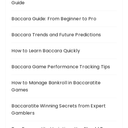
Guide
Baccara Guide: From Beginner to Pro
Baccara Trends and Future Predictions
How to Learn Baccara Quickly
Baccara Game Performance Tracking Tips
How to Manage Bankroll in Baccaratite
Games
Baccaratite Winning Secrets from Expert
Gamblers