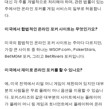
대신 각 주를 개별적으로 처리해야 하며, 관련 법률이 있는
주에서만 온라인 포커를 게임 서비스의 일부로 허용합니
다.
미국에서 합법적인 온라인 포커 사이트는 무엇인가요?
미국의 합법적인 온라인 포커 사이트는 주마다 다르지만,
가장 큰 사이트 중 하나는 WSOP.com , PokerStars,
BetMGM 포커, 그리고 BetRivers 포커입니다.
미국에서 재미로 온라인 포커를 할 수 있나요?
예, 미국 전역에서 리얼 머니 게임이 제한되어 있지만 대부
분의 사람들은 무료 플레이 머니 옵션을 이용할 수 있습니
다. 포커스타즈와 같은 대부분의 사이트에서는 플레이어
가 플레이 머니 링 게임과 토너먼트에서 플레이하여 온라