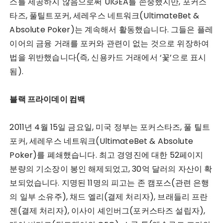
스를 제공하지 않음으로써 UIGEA를 존중했지만, 포커스
타즈, 풀틸트포커, 세레우스 네트워크(UltimateBet &
Absolute Poker)는 계속해서 활동했습니다. 그들은 플레
이어의 금융 거래를 포커와 관련이 없는 것으로 위장하여
법을 위반했습니다(즉, 신용카드 거래에서 ‘꽃’으로 표시
됨).
블랙 프라이데이 컴백
2011년 4월 15일 금요일, 미국 정부는 포커스타즈, 풀 틸트
포커, 세레우스 네트워크(UltimateBet & Absolute
Poker)를 폐쇄했습니다. 최고 경영진에 대한 52페이지
분량의 기소장이 봉인 해제되었고, 30억 달러의 자산이 확
보되었습니다. 지명된 11명의 피고는 존 캠포스(관련 은행
의 일부 소유주), 채드 엘리(결제 처리자), 브래들리 프란
젠(결제 처리자), 이사이 셰인버그(포커스타즈 설립자),