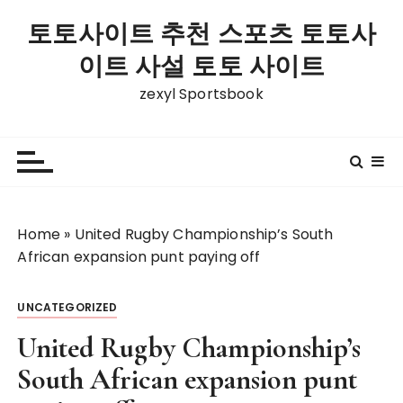
S
토토사이트 추천 스포츠 토토사
k
i
이트 사설 토토 사이트
p
zexyl Sportsbook
t
o
c
o
n
t
Home
»
United Rugby Championship’s South
e
African expansion punt paying off
n
t
UNCATEGORIZED
United Rugby Championship’s
South African expansion punt