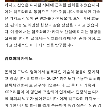
카지노 산업은 디지털 시대에 급격한 변화를 겪었습니다.
이는 암호화폐의 통합으로 인한 것입니다. 블록체인 기술
은 카지노 산업에 큰 변화를 가져왔으며, 보안, 비용 효율
성, 편의성 및 익명성 향상과 같은 장점을 가지고 있습니
다. 이 글에서는 암호화폐가 카지노 산업에 미치는 영향을
살펴봅니다. 이 글에서는 암호화폐의 메커니즘과 이점, 그
리고 잠재적인 미래 시사점을 탐구합니다.
암호화폐 카지노
온라인 도박의 영역에서 블록체인 기술의 활용이 증가하
고 있습니다. 비트코인은 2012년 카지노가 수용한 최초의
블록체인 화폐로 선구적이었습니다. 그 후 이더리움과
XRP 리플이 이 명단에 포함되어 업계에서 인정하는 디지
털 화폐의 범위가 넓어졌습니다. 이제 암호화폐 카지노는
이러한 디지털 화폐를 쉽게 수용하여 중앙 집중식 인증 없