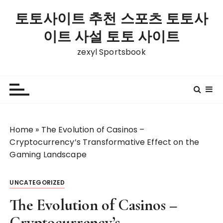
S
토토사이트 추천 스포츠 토토사
k
i
이트 사설 토토 사이트
p
zexyl Sportsbook
t
o
c
o
n
t
Home
»
The Evolution of Casinos –
e
Cryptocurrency’s Transformative Effect on the
n
Gaming Landscape
t
UNCATEGORIZED
The Evolution of Casinos –
Cryptocurrency’s