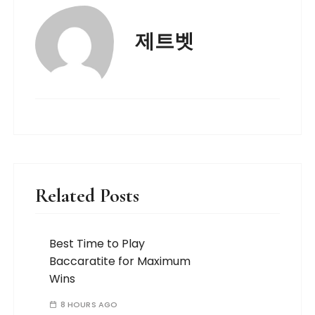
제트벳
Related Posts
Best Time to Play
Baccaratite for Maximum
Wins
8 HOURS AGO