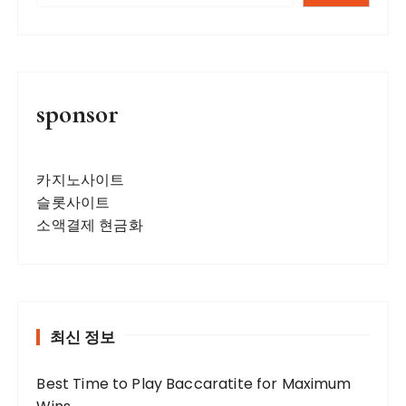
sponsor
카지노사이트
슬롯사이트
소액결제 현금화
최신 정보
Best Time to Play Baccaratite for Maximum