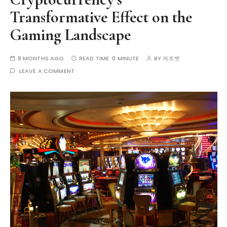
Transformative Effect on the
Gaming Landscape
8 MONTHS AGO
READ TIME:
0 MINUTE
BY
제트벳
LEAVE A COMMENT