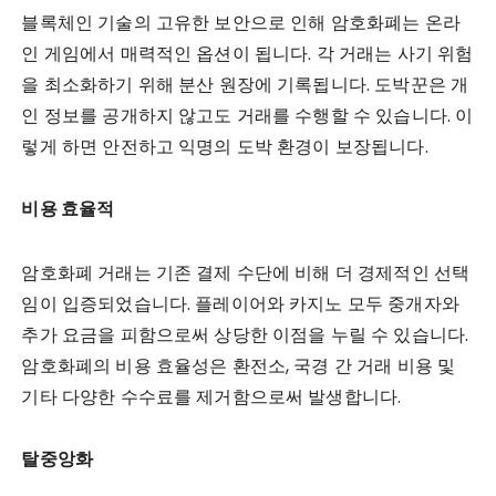
블록체인 기술의 고유한 보안으로 인해 암호화폐는 온라
인 게임에서 매력적인 옵션이 됩니다. 각 거래는 사기 위험
을 최소화하기 위해 분산 원장에 기록됩니다. 도박꾼은 개
인 정보를 공개하지 않고도 거래를 수행할 수 있습니다. 이
렇게 하면 안전하고 익명의 도박 환경이 보장됩니다.
비용 효율적
암호화폐 거래는 기존 결제 수단에 비해 더 경제적인 선택
임이 입증되었습니다. 플레이어와 카지노 모두 중개자와
추가 요금을 피함으로써 상당한 이점을 누릴 수 있습니다.
암호화폐의 비용 효율성은 환전소, 국경 간 거래 비용 및
기타 다양한 수수료를 제거함으로써 발생합니다.
탈중앙화