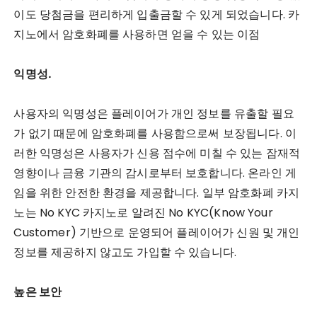
이도 당첨금을 편리하게 입출금할 수 있게 되었습니다. 카
지노에서 암호화폐를 사용하면 얻을 수 있는 이점
익명성.
사용자의 익명성은 플레이어가 개인 정보를 유출할 필요
가 없기 때문에 암호화폐를 사용함으로써 보장됩니다. 이
러한 익명성은 사용자가 신용 점수에 미칠 수 있는 잠재적
영향이나 금융 기관의 감시로부터 보호합니다. 온라인 게
임을 위한 안전한 환경을 제공합니다. 일부 암호화폐 카지
노는 No KYC 카지노로 알려진 No KYC(Know Your
Customer) 기반으로 운영되어 플레이어가 신원 및 개인
정보를 제공하지 않고도 가입할 수 있습니다.
높은 보안