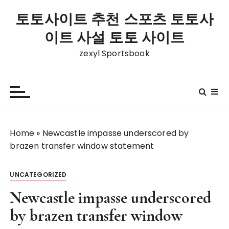
S
토토사이트 추천 스포츠 토토사
k
i
이트 사설 토토 사이트
p
zexyl Sportsbook
t
o
c
o
n
t
Home
»
Newcastle impasse underscored by
e
brazen transfer window statement
n
t
UNCATEGORIZED
Newcastle impasse underscored
by brazen transfer window