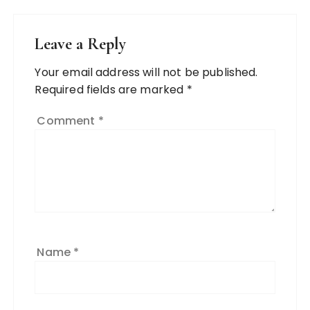
Leave a Reply
Your email address will not be published.
Required fields are marked
*
Comment
*
Name
*