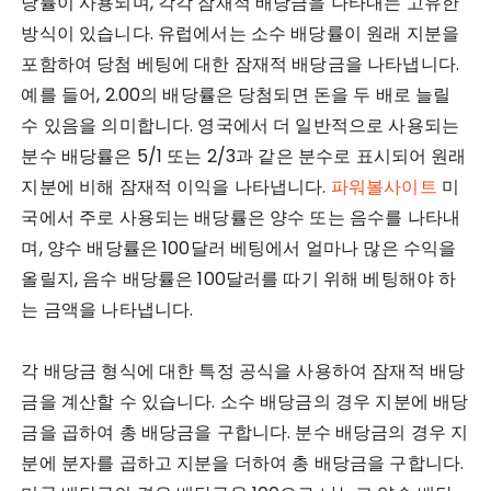
당률이 사용되며, 각각 잠재적 배당금을 나타내는 고유한
방식이 있습니다. 유럽에서는 소수 배당률이 원래 지분을
포함하여 당첨 베팅에 대한 잠재적 배당금을 나타냅니다.
예를 들어, 2.00의 배당률은 당첨되면 돈을 두 배로 늘릴
수 있음을 의미합니다. 영국에서 더 일반적으로 사용되는
분수 배당률은 5/1 또는 2/3과 같은 분수로 표시되어 원래
지분에 비해 잠재적 이익을 나타냅니다.
파워볼사이트
미
국에서 주로 사용되는 배당률은 양수 또는 음수를 나타내
며, 양수 배당률은 100달러 베팅에서 얼마나 많은 수익을
올릴지, 음수 배당률은 100달러를 따기 위해 베팅해야 하
는 금액을 나타냅니다.
각 배당금 형식에 대한 특정 공식을 사용하여 잠재적 배당
금을 계산할 수 있습니다. 소수 배당금의 경우 지분에 배당
금을 곱하여 총 배당금을 구합니다. 분수 배당금의 경우 지
분에 분자를 곱하고 지분을 더하여 총 배당금을 구합니다.