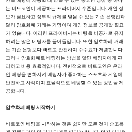
인을 베팅에 사용할 때 얻을 수 있는 중요한 장점 중 하나
는 비트코인이 제공하는 프라이버시 수준입니다. 개인 정
보가 필요하고 정부의 규제를 받을 수 있는 기존 은행업과
달리 암호화폐 거래는 가명이며 개인 정보를 공개할 필요
가 없습니다. 이러한 프라이버시는 베팅을 비공개로 유지
하려는 많은 베팅자를 끌어들입니다. 또한 암호화폐 거래
는 기존 은행보다 빠르고 안전하며 수수료가 저렴합니다.
그러나 암호화폐로 베팅하는 방법을 알면 베팅자에게 편
리하고 비용 효율적입니다. 전반적으로 비트코인은 온라
인 베팅을 변화시켜 베팅자가 좋아하는 스포츠와 게임에
안전하고 사적이며 효율적으로 베팅할 수 있는 방법을 제
공합니다.
암호화폐 베팅 시작하기
비트코인 베팅을 시작하는 것은 쉽지만 모든 것이 순조롭