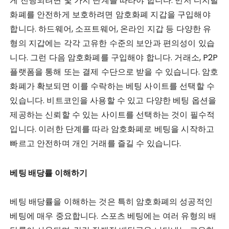
게 진행되려면 몇 가지 단계를 따라야 합니다. 먼저 디지털
화폐를 안전하게 보호하려면 암호화폐 지갑을 구입해야
합니다. 하드웨어, 소프트웨어, 온라인 지갑 등 다양한 유
형의 지갑에는 각각 고유한 수준의 보안과 편의성이 있습
니다. 그런 다음 암호화폐를 구입해야 합니다. 거래소, P2P
플랫폼을 통해 또는 결제 수단으로 받을 수 있습니다. 암호
화폐가 확보되면 이를 수락하는 베팅 사이트를 선택할 수
있습니다. 비트코인을 사용할 수 있고 다양한 베팅 옵션을
제공하는 신뢰할 수 있는 사이트를 선택하는 것이 필수적
입니다. 이러한 단계를 따라 암호화폐로 베팅을 시작하고
빠르고 안전하며 개인 거래를 즐길 수 있습니다.
베팅 배당률 이해하기
베팅 배당률을 이해하는 것은 특히 암호화폐의 성공적인
베팅에 매우 중요합니다. 스포츠 베팅에는 여러 유형의 배