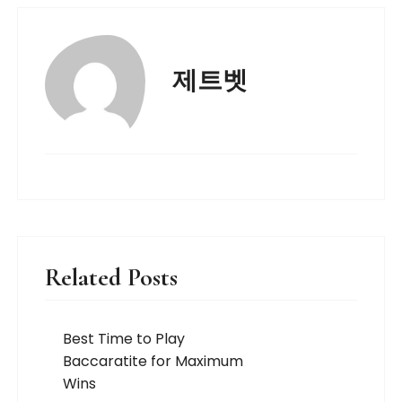
제트벳
Related Posts
Best Time to Play
Baccaratite for Maximum
Wins