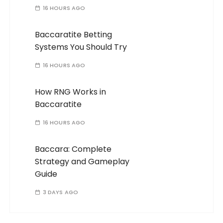
16 HOURS AGO
Baccaratite Betting
Systems You Should Try
16 HOURS AGO
How RNG Works in
Baccaratite
16 HOURS AGO
Baccara: Complete
Strategy and Gameplay
Guide
3 DAYS AGO