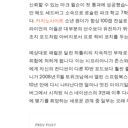
신뢰할 수 있는 마크 윌슨이 컷 통과에 성공했습니
만 해도 세드버그 소속으로 로슬린 파크 학교 7
다.
카지노사이트
소년 원더가 항상 100캡 전설
라이언의 아들은 대부분의 선수보다 유전자가 뛰어나
조지 포드처럼 아버지로서 프로 럭비 코치를 두는
예상대로 패럴은 딜런 하틀리의 지속적인 부재로 
위험에 처하게 됩니다. 이는 시프리아니가 존스와
에게 자신의 컨디션이 다른 10번 포드보다 훨씬 
니가 2008년 11월 트위크넘에서 열린 스프링복
10년 만에 다시 나타난다면 얼마나 멋진 이야기
버그에서 시작된 식스 네이션스의 3연패 이후 다
에 맺기를 희망하는 새로운 관계 중 일부는 오래
PREV POST