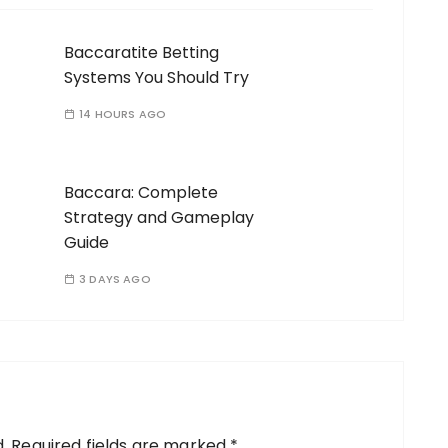
Baccaratite Betting
Systems You Should Try
14 HOURS AGO
Baccara: Complete
Strategy and Gameplay
Guide
3 DAYS AGO
.
Required fields are marked
*