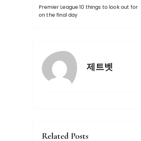
Premier League 10 things to look out for
on the final day
제트벳
Related Posts