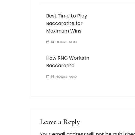
Best Time to Play
Baccaratite for
Maximum Wins
14 HOURS AGO
How RNG Works in
Baccaratite
14 HOURS AGO
Leave a Reply
Your email address will not be published