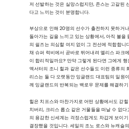
저 선발하는 것은 실망스럽지만, 존스는 고갈된 
다고 느끼는 것이 분명합니다.
부상으로 인해 20명의 선수가 출전하지 못하거
돌아가는 길을 느끼고 있는 상황에서, 아직 볼을 
의 쉴즈는 의심할 여지 없이 그 전선에 적합합니
채 슈퍼 럭비에서 곧바로 뛰어내려 엘리스 파크에
이 합리적일까요? 만약 그렇게 된다면 그에게 행운
엑서터의 조니 힐과 같은 선수들도 이런 종류의 
리스는 둘 다 오랫동안 잉글랜드 대표팀의 일원이 
께 잉글랜드의 반복되는 백로우 문제를 해결하기 
힐은 치프스와 마찬가지로 어떤 상황에서도 갇힐 수
치버리, 크리스 롭쇼 같은 거물들을 떠날 수 없
의 용감한 신세계는 걱정스럽게도 차갑게 보이기 
결장했을 것입니다. 세일의 조노 로스와 뉴캐슬의