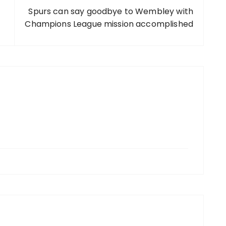
Spurs can say goodbye to Wembley with
Champions League mission accomplished