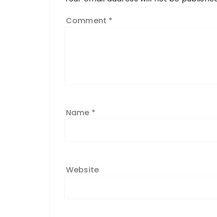
Comment
*
Name
*
Website