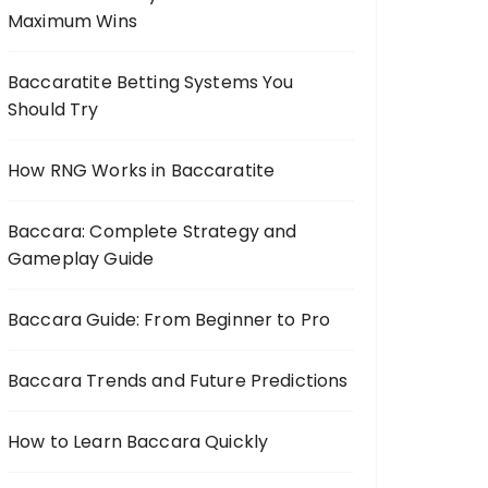
Maximum Wins
Baccaratite Betting Systems You
Should Try
How RNG Works in Baccaratite
Baccara: Complete Strategy and
Gameplay Guide
Baccara Guide: From Beginner to Pro
Baccara Trends and Future Predictions
How to Learn Baccara Quickly