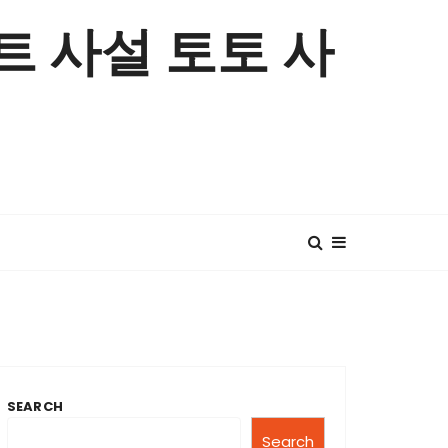
 사설 토토 사
SEARCH
Search