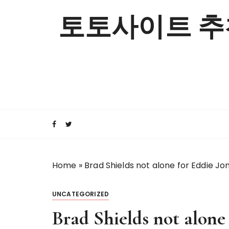
S
토토사이트 추
k
i
p
t
o
c
o
n
t
e
n
t
Home
»
Brad Shields not alone for Eddie 
UNCATEGORIZED
Brad Shields not alone 