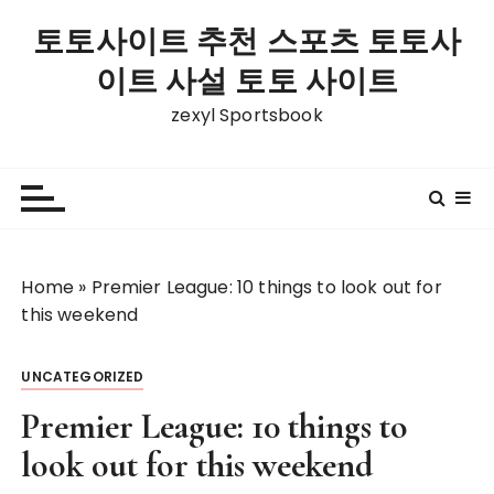
S
토토사이트 추천 스포츠 토토사
k
i
이트 사설 토토 사이트
p
zexyl Sportsbook
t
o
c
o
n
t
Home
»
Premier League: 10 things to look out for
e
this weekend
n
t
UNCATEGORIZED
Premier League: 10 things to
look out for this weekend