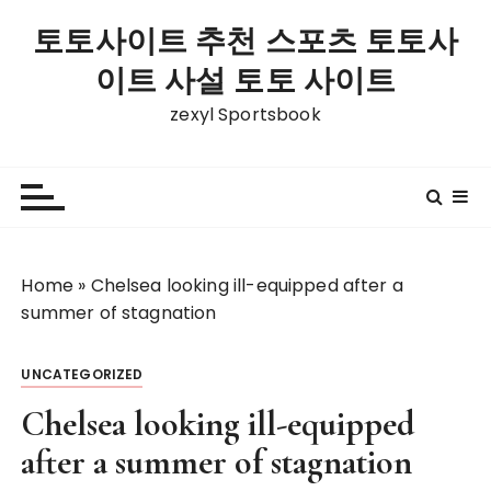
S
토토사이트 추천 스포츠 토토사
k
i
이트 사설 토토 사이트
p
zexyl Sportsbook
t
o
c
o
n
t
Home
»
Chelsea looking ill-equipped after a
e
summer of stagnation
n
t
UNCATEGORIZED
Chelsea looking ill-equipped
after a summer of stagnation