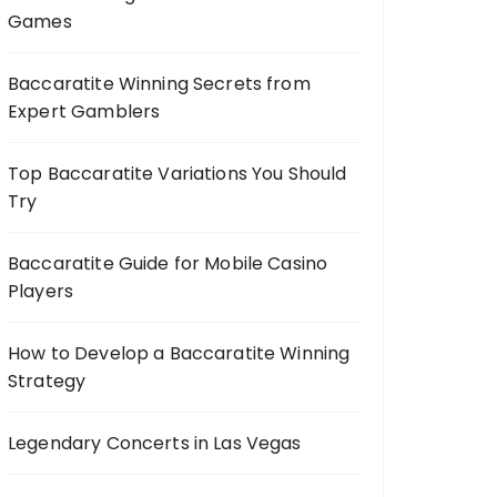
Games
Baccaratite Winning Secrets from
Expert Gamblers
Top Baccaratite Variations You Should
Try
Baccaratite Guide for Mobile Casino
Players
How to Develop a Baccaratite Winning
Strategy
Legendary Concerts in Las Vegas