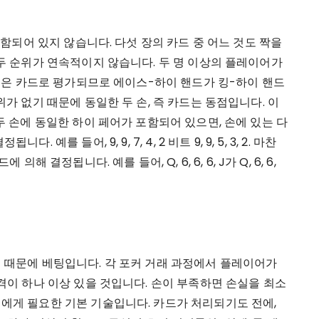
포함되어 있지 않습니다. 다섯 장의 카드 중 어느 것도 짝을
두 순위가 연속적이지 않습니다. 두 명 이상의 플레이어가
 높은 카드로 평가되므로 에이스-하이 핸드가 킹-하이 핸드
가 없기 때문에 동일한 두 손, 즉 카드는 동점입니다. 이
두 손에 동일한 하이 페어가 포함되어 있으면, 손에 있는 다
를 들어, 9, 9, 7, 4, 2 비트 9, 9, 5, 3, 2. 마찬
 결정됩니다. 예를 들어, Q, 6, 6, 6, J가 Q, 6, 6,
 때문에 베팅입니다. 각 포커 거래 과정에서 플레이어가
격이 하나 이상 있을 것입니다. 손이 부족하면 손실을 최소
에게 필요한 기본 기술입니다. 카드가 처리되기도 전에,