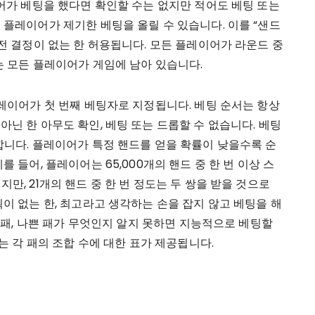
이어가 베팅을 했다면 확인할 수는 없지만 적어도 베팅 또는
 플레이어가 제기한 베팅을 올릴 수 있습니다. 이를 “샌드
전 결정이 없는 한 허용됩니다. 모든 플레이어가 라운드 중
는 모든 플레이어가 게임에 남아 있습니다.
플레이어가 첫 번째 베팅자로 지정됩니다. 베팅 순서는 항상
닌 한 아무도 확인, 베팅 또는 드롭할 수 없습니다. 베팅
합니다. 플레이어가 특정 핸드를 얻을 확률이 낮을수록 순
 들어, 플레이어는 65,000개의 핸드 중 한 번 이상 스
만, 21개의 핸드 중 한 번 정도는 두 쌍을 받을 것으로
이 없는 한, 최고라고 생각하는 손을 잡지 않고 베팅을 해
한 패, 나쁜 패가 무엇인지 알지 못하면 지능적으로 베팅할
는 각 패의 조합 수에 대한 표가 제공됩니다.