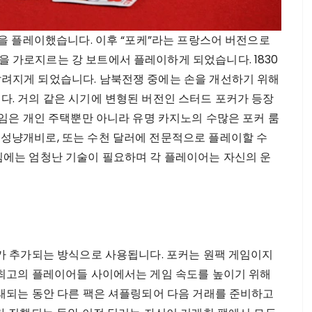
임을 플레이했습니다. 이후 “포케”라는 프랑스어 버전으로
 가로지르는 강 보트에서 플레이하게 되었습니다. 1830
알려지게 되었습니다. 남북전쟁 중에는 손을 개선하기 위해
다. 거의 같은 시기에 변형된 버전인 스터드 포커가 등장
게임은 개인 주택뿐만 아니라 유명 카지노의 수많은 포커 룸
성냥개비로, 또는 수천 달러에 전문적으로 플레이할 수
임에는 엄청난 기술이 필요하며 각 플레이어는 자신의 운
커가 추가되는 방식으로 사용됩니다. 포커는 원팩 게임이지
 최고의 플레이어들 사이에서는 게임 속도를 높이기 위해
거래되는 동안 다른 팩은 셔플링되어 다음 거래를 준비하고