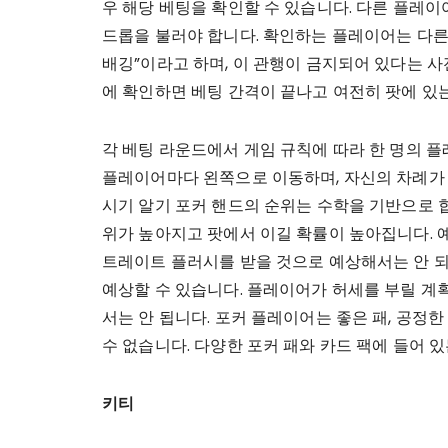
우 해당 베팅을 확인할 수 있습니다. 다른 플레
드롭을 불러야 합니다. 확인하는 플레이어는 다른
배깅”이라고 하며, 이 관행이 금지되어 있다는 사
에 확인하면 베팅 간격이 끝나고 여전히 팟에 있
각 베팅 라운드에서 게임 규칙에 따라 한 명의 
플레이어마다 왼쪽으로 이동하며, 자신의 차례가 아
시기 알기 포커 핸드의 순위는 수학을 기반으로 
위가 높아지고 팟에서 이길 확률이 높아집니다. 예를
트레이트 플러시를 받을 것으로 예상해서는 안 되지
예상할 수 있습니다. 플레이어가 허세를 부릴 계획
서는 안 됩니다. 포커 플레이어는 좋은 패, 공정
수 없습니다. 다양한 포커 패와 카드 팩에 들어 있
키티