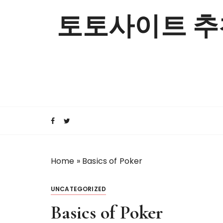
S
토토사이트 추
k
i
p
t
o
c
o
n
t
e
n
t
Home
»
Basics of Poker
UNCATEGORIZED
Basics of Poker