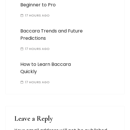
Beginner to Pro
17 HOURS AGO
Baccara Trends and Future
Predictions
17 HOURS AGO
How to Learn Baccara
Quickly
17 HOURS AGO
Leave a Reply