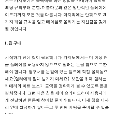
서는 카지노에서 블랙잭을 하는 방법을 안내하며 블랙잭
베팅 규칙부터 분할, 더블다운과 같은 일반적인 플레이에
이르기까지 모든 것을 다룹니다. 마지막에는 안팎으로 21
가지 게임 규칙을 알고 테이블로 올라가는 자신감을 갖게
될 것입니다.
1. 칩 구매
시작하기 전에 칩이 필요합니다. 카지노에서는 더 이상 현
금 플레이를 허용하지 않으므로 딜러는 돈을 칩으로 교환
해야 합니다. 청구서를 눈앞에 있는 펠트에 직접 올려놓으
세요(딜러에게 절대 넘기지 마세요). 보안을 위해 딜러는
카메라와 피트 보스가 금액을 명확하게 볼 수 있도록 돈을
펼쳐줍니다. 그런 다음 칩을 세어 슬라이드하여 사용자에
게 전달하면 행동에 참여할 준비가 됩니다. 이제 칩을 제자
리 앞에 깔끔하게 쌓아두고 첫 번째 베팅을 준비할 수 있습