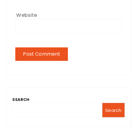
Website
SEARCH
Search