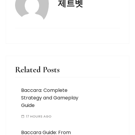
제트벳
Related Posts
Baccara: Complete
Strategy and Gameplay
Guide
17 HOURS AGO
Baccara Guide: From