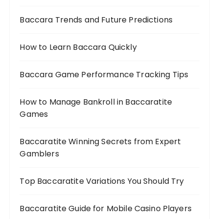
Baccara Trends and Future Predictions
How to Learn Baccara Quickly
Baccara Game Performance Tracking Tips
How to Manage Bankroll in Baccaratite
Games
Baccaratite Winning Secrets from Expert
Gamblers
Top Baccaratite Variations You Should Try
Baccaratite Guide for Mobile Casino Players