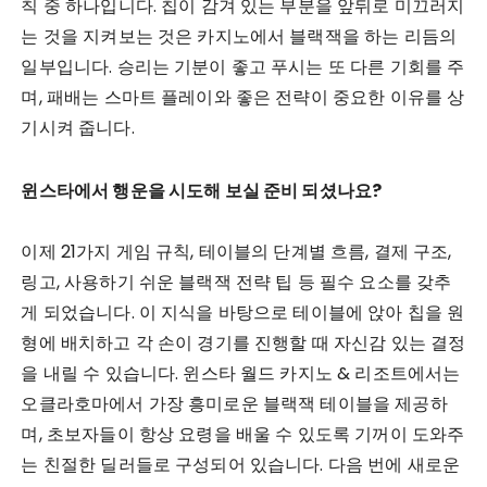
칙 중 하나입니다. 칩이 감겨 있는 부분을 앞뒤로 미끄러지
는 것을 지켜보는 것은 카지노에서 블랙잭을 하는 리듬의
일부입니다. 승리는 기분이 좋고 푸시는 또 다른 기회를 주
며, 패배는 스마트 플레이와 좋은 전략이 중요한 이유를 상
기시켜 줍니다.
윈스타에서 행운을 시도해 보실 준비 되셨나요?
이제 21가지 게임 규칙, 테이블의 단계별 흐름, 결제 구조,
링고, 사용하기 쉬운 블랙잭 전략 팁 등 필수 요소를 갖추
게 되었습니다. 이 지식을 바탕으로 테이블에 앉아 칩을 원
형에 배치하고 각 손이 경기를 진행할 때 자신감 있는 결정
을 내릴 수 있습니다. 윈스타 월드 카지노 & 리조트에서는
오클라호마에서 가장 흥미로운 블랙잭 테이블을 제공하
며, 초보자들이 항상 요령을 배울 수 있도록 기꺼이 도와주
는 친절한 딜러들로 구성되어 있습니다. 다음 번에 새로운