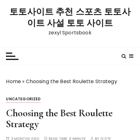
S
토토사이트 추천 스포츠 토토사
k
i
이트 사설 토토 사이트
p
zexyl Sportsbook
t
o
c
o
n
t
Home
»
Choosing the Best Roulette Strategy
e
n
t
UNCATEGORIZED
Choosing the Best Roulette
Strategy
3 MONTHS AGO
READ TIME:
0 MINUTE
BY
제트벳