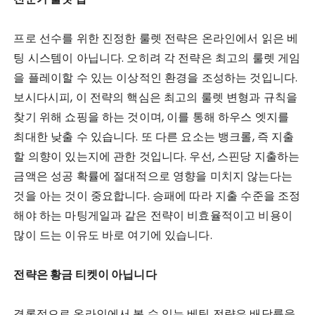
프로 선수를 위한 진정한 룰렛 전략은 온라인에서 읽은 베
팅 시스템이 아닙니다. 오히려 각 전략은 최고의 룰렛 게임
을 플레이할 수 있는 이상적인 환경을 조성하는 것입니다.
보시다시피, 이 전략의 핵심은 최고의 룰렛 변형과 규칙을
찾기 위해 쇼핑을 하는 것이며, 이를 통해 하우스 엣지를
최대한 낮출 수 있습니다. 또 다른 요소는 뱅크롤, 즉 지출
할 의향이 있는지에 관한 것입니다. 우선, 스핀당 지출하는
금액은 성공 확률에 절대적으로 영향을 미치지 않는다는
것을 아는 것이 중요합니다. 승패에 따라 지출 수준을 조정
해야 하는 마팅게일과 같은 전략이 비효율적이고 비용이
많이 드는 이유도 바로 여기에 있습니다.
전략은 황금 티켓이 아닙니다
결론적으로 온라인에서 볼 수 있는 베팅 전략은 배당률을