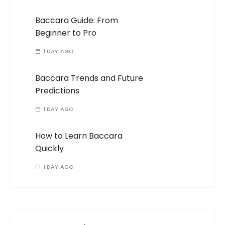
Baccara Guide: From
Beginner to Pro
1 DAY AGO
Baccara Trends and Future
Predictions
1 DAY AGO
How to Learn Baccara
Quickly
1 DAY AGO