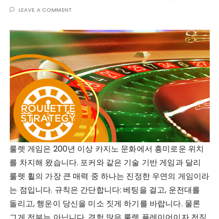
LEAVE A COMMENT
룰렛 게임은 200년 이상 카지노 문화에서 흥미로운 위치
를 차지해 왔습니다. 포커와 같은 기술 기반 게임과 달리
룰렛 휠의 가장 큰 매력 중 하나는 진정한 우연의 게임이라
는 점입니다. 규칙은 간단합니다: 베팅을 걸고, 운전대를
돌리고, 행운이 당신을 미소 짓게 하기를 바랍니다. 물론
그게 전부는 아닙니다. 경험 많은 룰렛 플레이어이자 전직