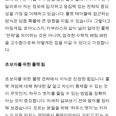
딜러로서 저는 정보에 입각하고 응집력 있는 전략의 중요
성을 가장 잘 이해하고 있습니다. 룰렛 테이블에 접근하는
방식은 당첨 확률에 큰 영향을 미칠 수 있습니다. 그렇다고
마팅게일, 로마노스키, 카부라스와 같이 널리 알려진 룰렛
‘전략’을 의미하는 것은 아니며, 엄격한 수학적 베팅 패턴
을 고수함으로써 어떻게든 집을 이길 수 있다고 가정합니
다.
초보자를 위한 룰렛 팁
초보자를 위한 룰렛 전략에서 지식은 진정한 힘입니다. 룰
렛 게임에 대해 최대한 잘 알고 자신이 통제할 수 있는 것
이 무엇인지, 하우스 엣지를 줄일 수 있는 방법을 정확히
아는 것이 중요합니다. 자세히 살펴보기 전에 용어를 정리
해 보겠습니다. 모르는 분들을 위해 ‘하우스 엣지’는 카지
노가 모든 카지노 게임에서 플레이어보다 가지고 있는 수