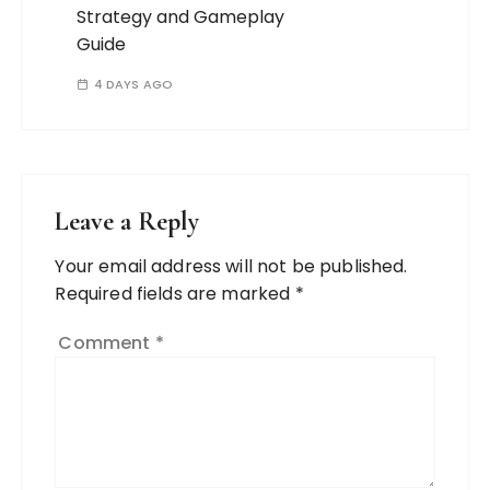
Strategy and Gameplay
Guide
4 DAYS AGO
Leave a Reply
Your email address will not be published.
Required fields are marked
*
Comment
*