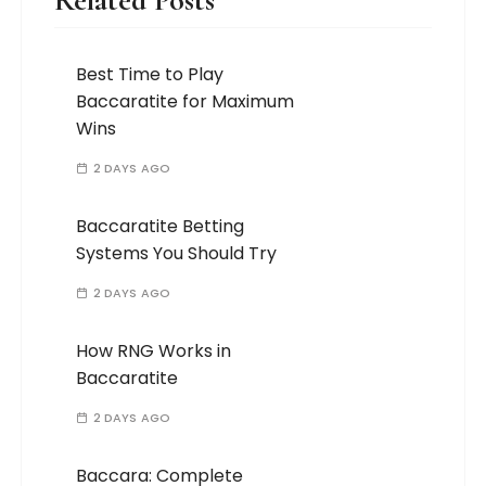
Related Posts
Best Time to Play
Baccaratite for Maximum
Wins
2 DAYS AGO
Baccaratite Betting
Systems You Should Try
2 DAYS AGO
How RNG Works in
Baccaratite
2 DAYS AGO
Baccara: Complete