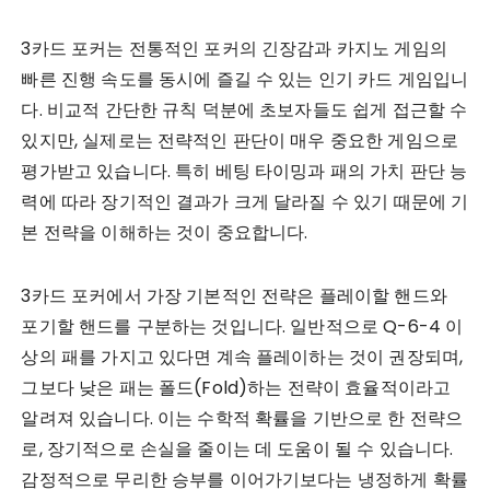
3카드 포커는 전통적인 포커의 긴장감과 카지노 게임의
빠른 진행 속도를 동시에 즐길 수 있는 인기 카드 게임입니
다. 비교적 간단한 규칙 덕분에 초보자들도 쉽게 접근할 수
있지만, 실제로는 전략적인 판단이 매우 중요한 게임으로
평가받고 있습니다. 특히 베팅 타이밍과 패의 가치 판단 능
력에 따라 장기적인 결과가 크게 달라질 수 있기 때문에 기
본 전략을 이해하는 것이 중요합니다.
3카드 포커에서 가장 기본적인 전략은 플레이할 핸드와
포기할 핸드를 구분하는 것입니다. 일반적으로 Q-6-4 이
상의 패를 가지고 있다면 계속 플레이하는 것이 권장되며,
그보다 낮은 패는 폴드(Fold)하는 전략이 효율적이라고
알려져 있습니다. 이는 수학적 확률을 기반으로 한 전략으
로, 장기적으로 손실을 줄이는 데 도움이 될 수 있습니다.
감정적으로 무리한 승부를 이어가기보다는 냉정하게 확률