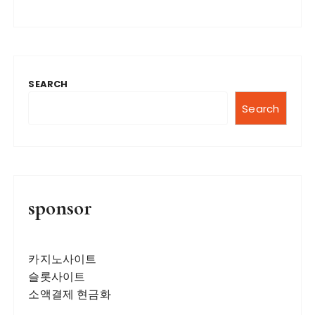
SEARCH
Search
sponsor
카지노사이트
슬롯사이트
소액결제 현금화