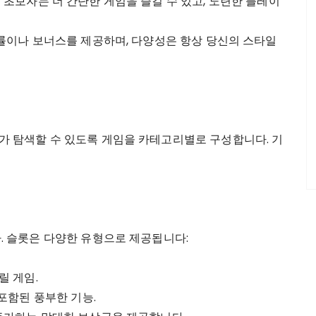
트
초보자는 더 간단한 게임을 즐길 수 있고, 노련한 플레이
당률이나 보너스를 제공하며, 다양성은 항상 당신의 스타일
가 탐색할 수 있도록 게임을 카테고리별로 구성합니다. 기
. 슬롯은 다양한 유형으로 제공됩니다:
릴 게임.
포함된 풍부한 기능.