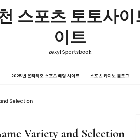
천 스포츠 토토사이트
이트
zexyl Sportsbook
2025년 온타리오 스포츠 베팅 사이트
스포츠 카지노 블로그
and Selection
Game Variety and Selection