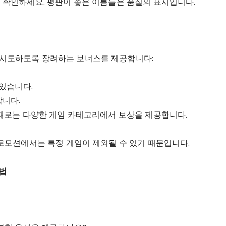
 확인하세요. 평판이 좋은 이름들은 품질의 표시입니다.
시도하도록 장려하는 보너스를 제공합니다:
 있습니다.
합니다.
 때로는 다양한 게임 카테고리에서 보상을 제공합니다.
프로모션에서는 특정 게임이 제외될 수 있기 때문입니다.
방법