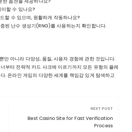
충분한 옵션을 제공하나요?
레이할 수 있나요?
로드할 수 있으며, 원활하게 작동하나요?
증된 난수 생성기(RNG)를 사용하는지 확인합니다.
만 아니라 다양성, 품질, 사용자 경험에 관한 것입니다.
피너부터 전략적 카드 샤크에 이르기까지 모든 유형의 플레
다. 온라인 게임의 다양한 세계를 책임감 있게 탐색하고
NEXT POST
Best Casino Site for Fast Verification
Process