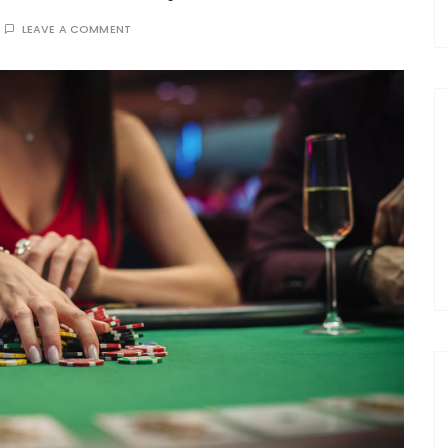
LEAVE A COMMENT