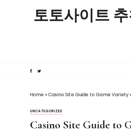
S
토토사이트 추
k
i
p
t
o
c
o
n
t
e
n
t
Home
»
Casino Site Guide to Game Variety 
UNCATEGORIZED
Casino Site Guide to 