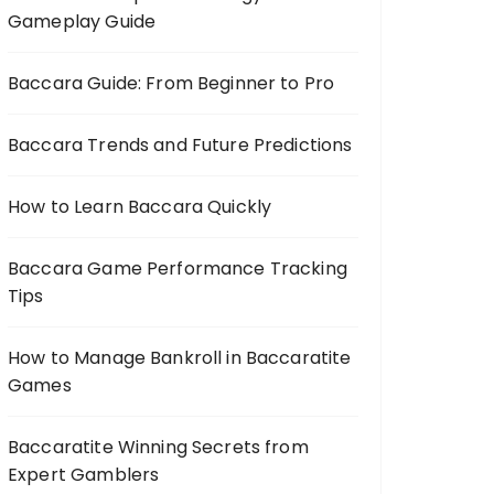
Gameplay Guide
Baccara Guide: From Beginner to Pro
Baccara Trends and Future Predictions
How to Learn Baccara Quickly
Baccara Game Performance Tracking
Tips
How to Manage Bankroll in Baccaratite
Games
Baccaratite Winning Secrets from
Expert Gamblers