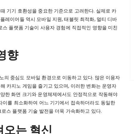
때 기기 호환성을 중요한 기준으로 고려한다. 실제로 카
플레이어들 역시 모바일 지원, 태블릿 최적화, 멀티 디바
크로스 플랫폼 기술이 사용자 경험에 직접적인 영향을 미친
영향
노의 중심도 모바일 환경으로 이동하고 있다. 많은 이용자
해 카지노 게임을 즐기고 있으며, 이러한 변화는 운영자
다양한 화면 크기와 운영체제에서도 안정적으로 작동해야
 차이를 최소화하여 어느 기기에서 접속하더라도 동일한
크로스 플랫폼 기술 발전을 더욱 가속화하고 있다.
져오는 혁신