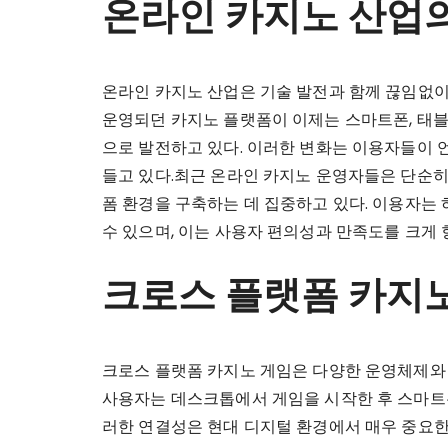
온라인 카지노 산업
온라인 카지노 산업은 기술 발전과 함께 끊임없이
운영되던 카지노 플랫폼이 이제는 스마트폰, 태블릿
으로 발전하고 있다. 이러한 변화는 이용자들이 
들고 있다.최근 온라인 카지노 운영자들은 단순히
폼 환경을 구축하는 데 집중하고 있다. 이용자는
수 있으며, 이는 사용자 편의성과 만족도를 크게 
크로스 플랫폼 카지
크로스 플랫폼 카지노 게임은 다양한 운영체제와
사용자는 데스크톱에서 게임을 시작한 후 스마트폰
러한 연결성은 현대 디지털 환경에서 매우 중요한