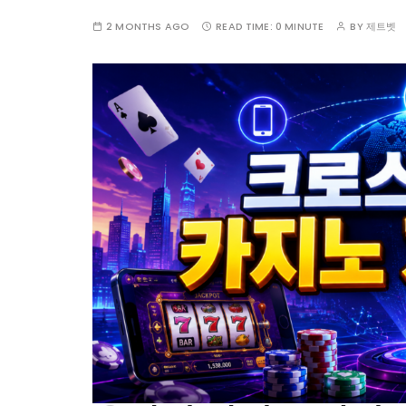
2 MONTHS AGO
READ TIME:
0 MINUTE
BY
제트벳