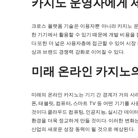
카지노 운영자에게 
크로스 플랫폼 기술은 이용자뿐 아니라 카지노 
한 기기에서 활용할 수 있기 때문에 개발 비용을
다.또한 더 넓은 사용자층에 접근할 수 있어 시장
상과 브랜드 경쟁력 강화로 이어질 수 있다.
미래 온라인 카지노
미래의 온라인 카지노는 기기 간 경계가 거의 사
폰, 태블릿, 컴퓨터, 스마트 TV 등 어떤 기기를
것이다.클라우드 컴퓨팅, 인공지능, 실시간 데이터
환경을 더욱 정교하게 만들 것이다. 이러한 변화
산업의 새로운 성장 동력이 될 것으로 예상된다.