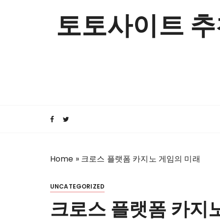
S
토토사이트 추
k
i
p
t
o
c
o
n
t
e
n
t
Home
»
크로스 플랫폼 카지노 게임의 미래
UNCATEGORIZED
크로스 플랫폼 카지