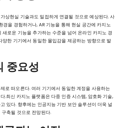
 가상현실 기술과도 밀접하게 연결될 것으로 예상된다. 사
환경을 경험하거나, AR 기능을 통해 현실 공간에 카지노
히 새로운 기능을 추가하는 수준을 넘어 온라인 카지노 경
 다양한 기기에서 동일한 몰입감을 제공하는 방향으로 발
의 중요성
제로 떠오른다. 여러 기기에서 동일한 계정을 사용하는
.최신 카지노 플랫폼은 다중 인증 시스템, 암호화 기술,
고 있다. 향후에는 인공지능 기반 보안 솔루션이 더욱 널
 구축될 것으로 전망된다.