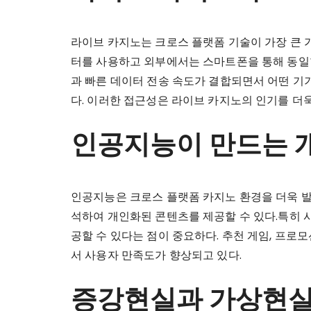
라이브 카지노는 크로스 플랫폼 기술이 가장 큰 
터를 사용하고 외부에서는 스마트폰을 통해 동일
과 빠른 데이터 전송 속도가 결합되면서 어떤 
다. 이러한 접근성은 라이브 카지노의 인기를 더욱
인공지능이 만드는 
인공지능은 크로스 플랫폼 카지노 환경을 더욱 발
석하여 개인화된 콘텐츠를 제공할 수 있다.특히 
공할 수 있다는 점이 중요하다. 추천 게임, 프로
서 사용자 만족도가 향상되고 있다.
증강현실과 가상현실