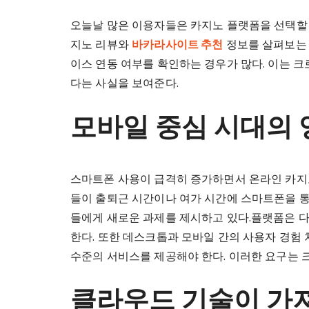
오늘날 많은 이용자들은 카지노 플랫폼을 선택할 
지노 리뷰와
바카라사이트 추천
정보를 살펴보는 
이스 연동 여부를 확인하는 경우가 많다. 이는 
다는 사실을 보여준다.
모바일 중심 시대의 
스마트폰 사용이 급격히 증가하면서 온라인 카지
들이 출퇴근 시간이나 여가 시간에 스마트폰을 통
들에게 새로운 과제를 제시하고 있다.플랫폼은 
한다. 또한 데스크톱과 모바일 간의 사용자 경험
수준의 서비스를 제공해야 한다. 이러한 요구는 
클라우드 기술이 가