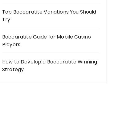
Top Baccaratite Variations You Should
Try
Baccaratite Guide for Mobile Casino
Players
How to Develop a Baccaratite Winning
Strategy