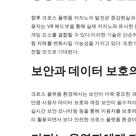
향후 크로스 플랫폼 카지노의 발전은 증강현실과
용자는 VR 헤드셋을 통해 실제 카지노와 유사한 
게임 요소를 결합할 수 있다.이러한 기술은 단순
험 자체를 변화시킬 가능성을 가지고 있다. 또한
전할 것으로 기대된다.
보안과 데이터 보호
크로스 플랫폼 환경에서는 보안이 더욱 중요한 과
만큼 사용자 데이터 보호와 계정 보안이 필수적이다
실시간 보안 모니터링 등을 통해 이용자를 보호하
리 활용되면서 보다 안전한 크로스 플랫폼 환경이