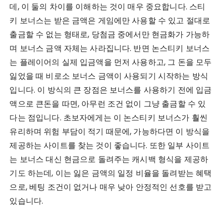
데, 이 둘의 차이를 이해하는 것이 매우 중요합니다. 스티
키 보너스는 받은 금액은 게임에만 사용할 수 있고 절대로
출금할 수 없는 형태로, 당첨금 중에서만 현금화가 가능하
며 보너스 금액 자체는 사라집니다. 반면 논스티키 보너스
는 플레이어의 실제 입금액을 먼저 사용하고, 그 돈을 모두
잃었을 때 비로소 보너스 금액이 사용되기 시작하는 방식
입니다. 이 방식의 큰 장점은 보너스를 사용하기 전에 입금
액으로 큰돈을 따면, 아무런 조건 없이 그냥 출금할 수 있
다는 점입니다. 초보자에게는 이 논스티키 보너스가 훨씬
유리하며 위험 부담이 적기 때문에, 가능하다면 이 방식을
제공하는 사이트를 찾는 것이 좋습니다. 또한 일부 사이트
는 보너스 대신 현금으로 돌려주는 캐시백 형식을 제공하
기도 하는데, 이는 잃은 금액의 일정 비율을 돌려받는 혜택
으로, 베팅 조건이 없거나 매우 낮아 안정적인 선호를 받고
있습니다.