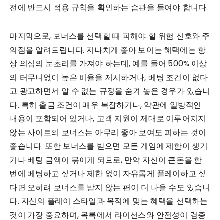
전에 반드시 적용 규칙을 확인하는 습관을 들여야 합니다.
마지막으로, 보너스를 선택할 때 피해야 할 위험 신호와 주
의점을 알려드립니다. 지나치게 좋아 보이는 혜택에는 항
상 의심의 눈초리를 가져야 하는데, 예를 들어 500% 이상
의 터무니없이 높은 비율을 제시하거나, 베팅 조건이 없다
고 광고하면서 알 수 없는 규정을 숨겨 놓은 경우가 있습니
다. 특히 출금 조건이 매우 복잡하거나, 약관에 일방적인
내용이 포함되어 있거나, 고객 지원이 제대로 이루어지지
않는 사이트의 보너스는 아무리 좋아 보여도 피하는 것이
좋습니다. 또한 보너스를 받으면 모든 게임에 제한이 생기
거나 베팅 금액이 묶이게 되므로, 만약 자신이 큰돈을 한
번에 베팅하고 싶거나 제한 없이 자유롭게 플레이하고 싶
다면 오히려 보너스를 받지 않는 편이 더 나을 수도 있습니
다. 자신의 플레이 스타일과 목적에 맞는 혜택을 선택하는
것이 가장 중요하며, 목록에서 라이선스와 안전성이 검증