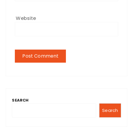
Website
SEARCH
Search