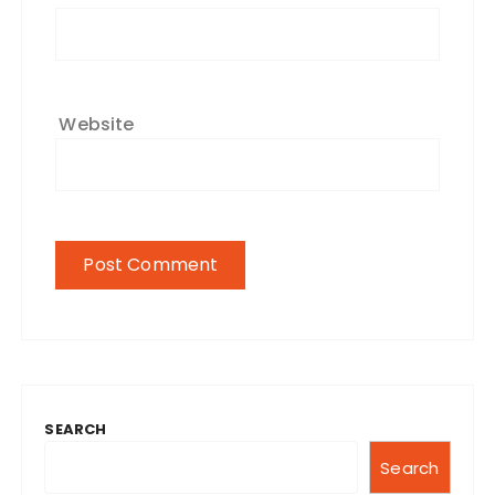
Website
SEARCH
Search