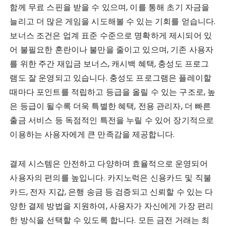
함께 무료 스핀을 받을 수 있으며, 이를 통해 초기 자금을
늘리고 더 많은 게임을 시도해볼 수 있는 기회를 얻습니다.
보너스 조건은 업계 표준 수준으로 명확하게 제시되어 있
어 불필요한 혼란이나 불만을 줄이고 있으며, 기존 사용자
를 위한 주간 재입금 보너스, 캐시백 혜택, 충성도 프로그
램도 잘 운영되고 있습니다. 충성도 프로그램은 플레이할
때마다 포인트를 적립하고 등급을 올릴 수 있는 구조로, 높
은 등급이 될수록 더욱 특별한 혜택, 전용 관리자, 더 빠른
출금 서비스 등 독점적인 특전을 누릴 수 있어 장기적으로
이용하는 사용자에게 큰 만족감을 제공합니다.
결제 시스템은 안전하고 다양하며 효율적으로 운영되어
사용자의 편의를 높입니다. 카지노럭은 신용카드 및 직불
카드, 전자 지갑, 은행 송금 등 검증되고 신뢰할 수 있는 다
양한 결제 방법을 지원하여, 사용자가 자신에게 가장 편리
한 방식을 선택할 수 있도록 합니다. 모든 금전 거래는 최