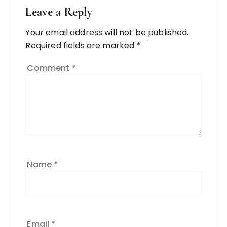
Leave a Reply
Your email address will not be published.
Required fields are marked
*
Comment
*
Name
*
Email
*