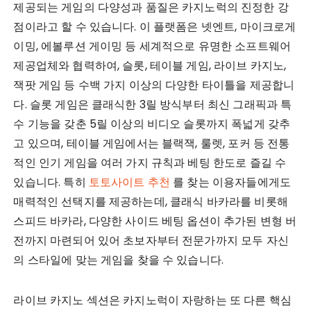
제공되는 게임의 다양성과 품질은 카지노럭의 진정한 강
점이라고 할 수 있습니다. 이 플랫폼은 넷엔트, 마이크로게
이밍, 에볼루션 게이밍 등 세계적으로 유명한 소프트웨어
제공업체와 협력하여, 슬롯, 테이블 게임, 라이브 카지노,
잭팟 게임 등 수백 가지 이상의 다양한 타이틀을 제공합니
다. 슬롯 게임은 클래식한 3릴 방식부터 최신 그래픽과 특
수 기능을 갖춘 5릴 이상의 비디오 슬롯까지 폭넓게 갖추
고 있으며, 테이블 게임에서는 블랙잭, 룰렛, 포커 등 전통
적인 인기 게임을 여러 가지 규칙과 베팅 한도로 즐길 수
있습니다. 특히
토토사이트 추천
를 찾는 이용자들에게도
매력적인 선택지를 제공하는데, 클래식 바카라를 비롯해
스피드 바카라, 다양한 사이드 베팅 옵션이 추가된 변형 버
전까지 마련되어 있어 초보자부터 전문가까지 모두 자신
의 스타일에 맞는 게임을 찾을 수 있습니다.
라이브 카지노 섹션은 카지노럭이 자랑하는 또 다른 핵심