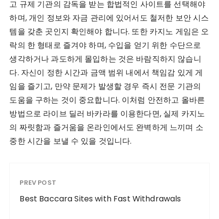
고 규제 기관의 감독을 받는 합법적인 사이트를 선택해야
하며, 개인 정보와 자금 관리에 있어서도 철저한 보안 시스
템을 갖춘 곳인지 확인해야 합니다. 또한 카지노 게임은 오
락의 한 형태로 즐겨야 하며, 수입을 얻기 위한 수단으로
생각하거나 과도하게 몰입하는 것은 바람직하지 않습니
다. 자신이 정한 시간과 금액 범위 내에서 책임감 있게 게
임을 즐기고, 만약 문제가 발생할 경우 즉시 전문 기관의
도움을 구하는 것이 중요합니다. 이처럼 안전하고 올바른
방법으로 라이브 딜러 바카라를 이용한다면, 실제 카지노
의 짜릿함과 즐거움을 온라인에서도 완벽하게 느끼며 소
중한 시간을 보낼 수 있을 것입니다.
PREV POST
Best Baccara Sites with Fast Withdrawals