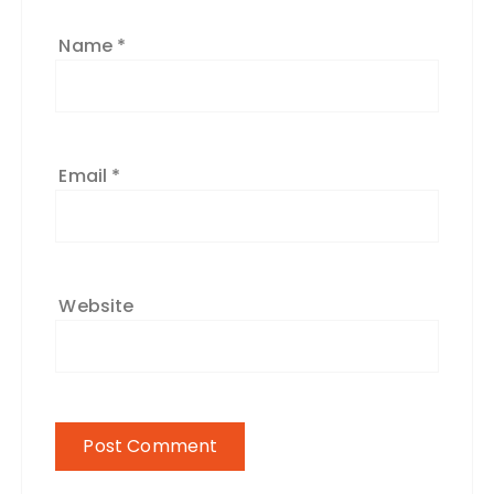
Name
*
Email
*
Website