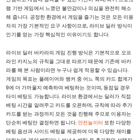
램 기반 게임에서 느꼈던 불안감이나 의심을 완전히 해소
해 줍니다. 공정한 환경에서 게임을 즐기는 것은 모든 이용
자의 가장 기본적인 요구 사항이므로, 라이브 딜러 방식이
인기를 얻는 가장 핵심적인 이유이기도 합니다.
라이브 딜러 바카라의 게임 진행 방식은 기본적으로 오프
라인 카지노의 규칙을 그대로 따르기 때문에 기존에 바카
라를 해 본 사람이라면 누구나 쉽게 적응할 수 있습니다.
게임의 목표는 플레이어와 뱅커 중 어느 쪽의 카드 합계가
9에 더 가까울지 예측하여 베팅하는 것이며, 동점일 경우
타이 베팅도 가능합니다. 라이브 환경에서는 딜러가 직접
베팅 시간을 알려주고 카드를 오픈하며, 규칙에 따라 추가
카드를 받는 과정까지 모든 것을 진행해 주므로 이용자는
단순히 베팅만 결정하면 됩니다.
안전놀이터
또한 다양한
베팅 옵션과 사이드 베팅을 제공하여 더욱 다양한 재미를