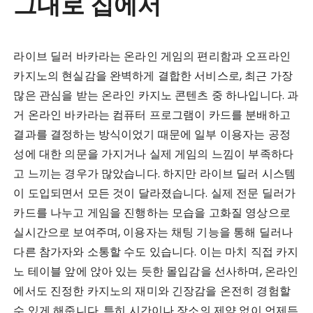
그대로 집에서
라이브 딜러 바카라는 온라인 게임의 편리함과 오프라인
카지노의 현실감을 완벽하게 결합한 서비스로, 최근 가장
많은 관심을 받는 온라인 카지노 콘텐츠 중 하나입니다. 과
거 온라인 바카라는 컴퓨터 프로그램이 카드를 분배하고
결과를 결정하는 방식이었기 때문에 일부 이용자는 공정
성에 대한 의문을 가지거나 실제 게임의 느낌이 부족하다
고 느끼는 경우가 많았습니다. 하지만 라이브 딜러 시스템
이 도입되면서 모든 것이 달라졌습니다. 실제 전문 딜러가
카드를 나누고 게임을 진행하는 모습을 고화질 영상으로
실시간으로 보여주며, 이용자는 채팅 기능을 통해 딜러나
다른 참가자와 소통할 수도 있습니다. 이는 마치 직접 카지
노 테이블 앞에 앉아 있는 듯한 몰입감을 선사하며, 온라인
에서도 진정한 카지노의 재미와 긴장감을 온전히 경험할
수 있게 해줍니다. 특히 시간이나 장소의 제약 없이 언제든