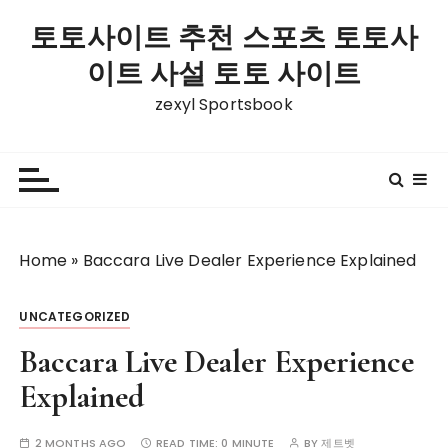
S
토토사이트 추천 스포츠 토토사
k
i
이트 사설 토토 사이트
p
zexyl Sportsbook
t
o
c
o
n
t
Home
»
Baccara Live Dealer Experience Explained
e
n
t
UNCATEGORIZED
Baccara Live Dealer Experience
Explained
2 MONTHS AGO
READ TIME:
0 MINUTE
BY
제트벳