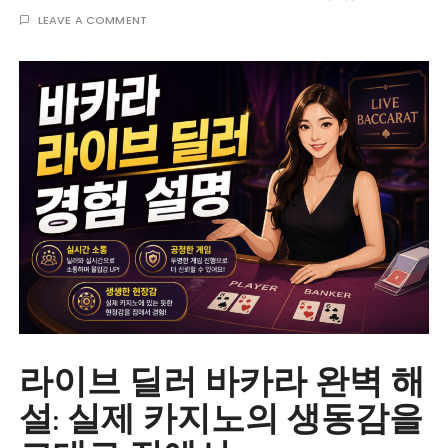
LEAVE A COMMENT
라이브 딜러 바카라 완벽 해
설: 실제 카지노의 생동감을