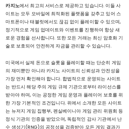
카지노
에서 최고의 서비스로 제공하고 있습니다. 이들 사
이트는 모두 모바일에 최적화된 플랫폼을 갖추고 있어 스
마트폰이나 태블릿에서도 끊김 없이 플레이할 수 있으며,
정기적으로 게임 업데이트와 이벤트를 진행하여 항상 새
로운 경험을 선사합니다. 또한 모든 거래는 최신 암호화 기
술로 보호되어 안전하게 자금을 관리할 수 있습니다.
미국에서 실제 돈으로 슬롯을 플레이할 때는 단순히 게임
의 재미뿐만 아니라 카지노 사이트의 신뢰성과 안전성을
가장 먼저 확인해야 합니다. 합법적으로 운영되는 사이트
는 반드시 해당 주의 게임 규제 기관으로부터 라이선스를
받아야 하며, 이는 공정한 게임 운영과 플레이어 보호를 위
한 가장 기본적인 조건입니다. 위에서 소개한 모든 사이트
는 뉴저지 게임 집행부, 펜실베이니아 게임 관리 위원회 등
정식 기관의 인증을 받았으며, 독립적인 감사 기관에서 난
수 생성기(RNG)의 공정성을 검증받아 모든 게임 결과가