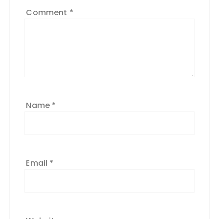
Comment
*
Name
*
Email
*