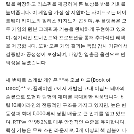
릴을 확장하고 리스핀을 제공하여 큰 보상을 받을 기회를
높여줍니다. 이 게임을 가장 잘 지원하는 사이트로는 베이
트웨이 카지노와 팔라스 카지노가 꼽히며, 두 플랫폼은 모
두 게임의 원본 그래픽과 기능을 완벽하게 구현하고 있으
며, 정기적인 토너먼트와 프로모션을 통해 추가적인 혜택
을 제공합니다. 또한 모든 게임 결과는 독립 감사 기관에서
검증받아 공정성이 보장되며, 다양한 입출금 옵션으로 편
의성을 높였습니다.
세 번째로 소개할 게임은 **북 오브 데드(Book of
Dead)**로, 플레이앤고에서 개발된 고대 이집트 테마의
슬롯으로 모험과 탐험의 재미를 극대화한 작품입니다. 5
릴 10페이라인의 전통적인 구조를 가지고 있지만, 높은 변
동성과 최대 5,000배의 당첨 배율로 큰 인기를 얻고 있으
며, RTP는 약 96.2%로 매우 안정적인 수준을 유지합니다.
핵심 기능은 무료 스핀 라운지로, 3개 이상의 책 심볼이 나