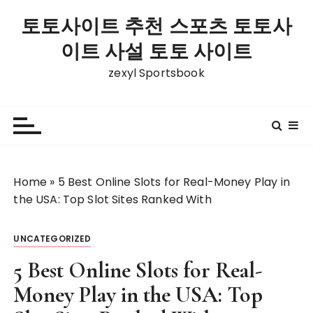
S
토토사이트 추천 스포츠 토토사
k
i
이트 사설 토토 사이트
p
zexyl Sportsbook
t
o
c
o
n
t
Home
»
5 Best Online Slots for Real-Money Play in
e
the USA: Top Slot Sites Ranked With
n
t
UNCATEGORIZED
5 Best Online Slots for Real-
Money Play in the USA: Top