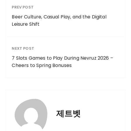
PREV POST
Beer Culture, Casual Play, and the Digital
Leisure Shift
NEXT POST
7 Slots Games to Play During Nevruz 2026 –
Cheers to Spring Bonuses
제트벳