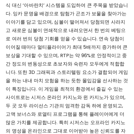
식 대신 ‘아바란치’ 시스템을 도입하여 큰 주목을 받았습니
다. 잉카 문명을 배경으로 탐험가 곤조가 보물을 찾아가는
이야기를 담고 있으며, 심볼이 떨어져서 당첨되면 사라지
고 새로운 심볼이 연쇄적으로 내려오면서 한 번의 베팅으
로 여러 번의 당첨 기회를 얻을 수 있습니다. 연속 당첨이
이어질 때마다 멀티플라이어가 최대 5배까지 증가하여 큰
보상을 기대할 수 있으며, RTP는 약 96%로 안정적이고 중
간 정도의 변동성으로 초보자와 숙련자 모두에게 적합합
니다. 또한 3D 그래픽과 스토리텔링 요소가 결합되어 게임
을 하는 내내 마치 모험을 하는 듯한 몰입감을 선사하는 것
이 특징입니다. 이 게임을 최적의 환경에서 즐길 수 있는
사이트로는 시저스 온라인 카지노와 윈 카지노가 있으며,
두 곳 모두 라이선스 기관의 엄격한 감독 하에 운영되고,
고액 보너스와 로열티 프로그램을 통해 플레이어에게 더
많은 가치를 제공합니다. 특히 시저스는 오프라인 카지노
의 명성을 온라인으로 그대로 이어받아 높은 신뢰도를 자