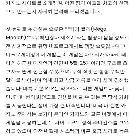
카지노 사이트를 소개하며, 어떤 점이 이들을 최고의 선택
으로 만드는지 자세히 분석해 드리겠습니다.
첫 번째로 추천하는 슬롯은 **메가 몰라(Mega
Moolah)**로, ‘백만장자 제조기’라는 별명이 붙을 정도로
전 세계적으로 유명한 프로그레시브 잭팟 슬롯입니다. 마
이크로게이밍에서 개발된 이 게임은 아프리카 사파리 테
마의 친근한 디자인과 간단한 5릴, 25페이라인 구조로 초
보자도 쉽게 접근할 수 있으며, 누적 잭팟은 종종 수백만
달러를 넘어서며 역대 최고 상금 기록을 여러 차례 경신했
습니다. 비록 기본 RTP는 약 88%로 다른 게임보다 낮지
만, 단 한 번의 회전으로 인생을 바꿀 수 있는 큰 당첨 기회
를 제공한다는 점이 가장 큰 매력입니다. 미국 내 합법 카
지노 중에서는 보가타 온라인 카지노와 골든 너겟에서 이
게임을 제공하는데, 두 사이트 모두 정식 라이선스를 보유
하고 있으며 안전한 결제 시스템과 빠른 출금 처리로 높은