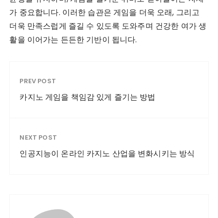
가 중요합니다. 이러한 습관은 게임을 더욱 오래, 그리고
더욱 만족스럽게 즐길 수 있도록 도와주며 건강한 여가 생
활을 이어가는 든든한 기반이 됩니다.
PREV POST
카지노 게임을 책임감 있게 즐기는 방법
NEXT POST
인공지능이 온라인 카지노 산업을 변화시키는 방식