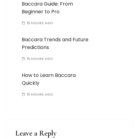
Baccara Guide: From
Beginner to Pro
15 HOURS AGO
Baccara Trends and Future
Predictions
15 HOURS AGO
How to Learn Baccara
Quickly
15 HOURS AGO
Leave a Reply