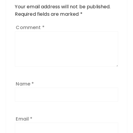
Your email address will not be published.
Required fields are marked
*
Comment
*
Name
*
Email
*