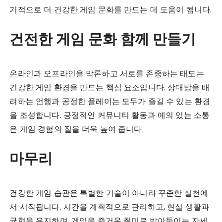
기적으로 더 건강한 게임 문화를 만드는 데 도움이 됩니다.
건전한 게임 문화 함께 만들기
온라인과 오프라인을 막론하고 서로를 존중하는 태도는
건강한 게임 환경을 만드는 핵심 요소입니다. 상대방을 배
려하는 언행과 공정한 플레이는 모두가 즐길 수 있는 환경
을 조성합니다. 긍정적인 커뮤니티 활동과 예의 있는 소통
은 게임 경험의 질을 더욱 높여 줍니다.
마무리
건강한 게임 습관은 특별한 기술이 아니라 꾸준한 실천에
서 시작됩니다. 시간을 계획적으로 관리하고, 현실 생활과
균형을 유지하며, 게임을 즐거운 취미로 받아들이는 자세