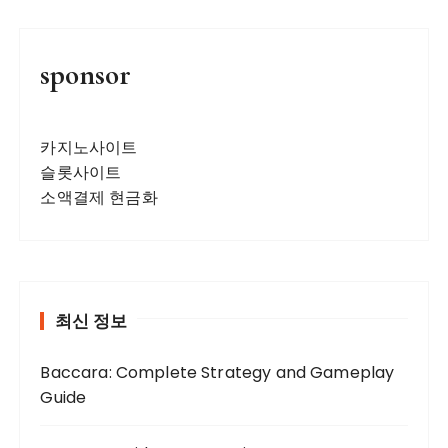
sponsor
카지노사이트
슬롯사이트
소액결제 현금화
최신 정보
Baccara: Complete Strategy and Gameplay
Guide