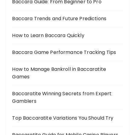
Baccara Guide: From Beginner to Pro
Baccara Trends and Future Predictions
How to Learn Baccara Quickly
Baccara Game Performance Tracking Tips
How to Manage Bankroll in Baccaratite
Games
Baccaratite Winning Secrets from Expert
Gamblers
Top Baccaratite Variations You Should Try
Baccaratite Guide for Mobile Casino Players