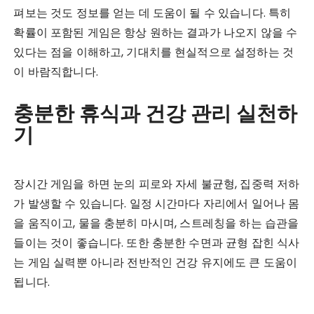
펴보는 것도 정보를 얻는 데 도움이 될 수 있습니다. 특히
확률이 포함된 게임은 항상 원하는 결과가 나오지 않을 수
있다는 점을 이해하고, 기대치를 현실적으로 설정하는 것
이 바람직합니다.
충분한 휴식과 건강 관리 실천하
기
장시간 게임을 하면 눈의 피로와 자세 불균형, 집중력 저하
가 발생할 수 있습니다. 일정 시간마다 자리에서 일어나 몸
을 움직이고, 물을 충분히 마시며, 스트레칭을 하는 습관을
들이는 것이 좋습니다. 또한 충분한 수면과 균형 잡힌 식사
는 게임 실력뿐 아니라 전반적인 건강 유지에도 큰 도움이
됩니다.