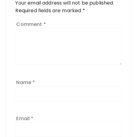
Your email address will not be published.
Required fields are marked
*
Comment
*
Name
*
Email
*