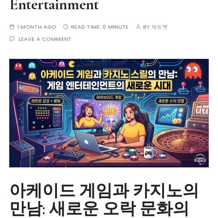
Entertainment
1 MONTH AGO
READ TIME:
0 MINUTE
BY
제트벳
LEAVE A COMMENT
아케이드 게임과 카지노의
만남: 새로운 오락 문화의