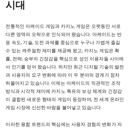
시대
전통적인 아케이드 게임과 카지노 게임은 오랫동안 서로
다른 영역의 오락으로 인식되어 왔습니다. 아케이드는 반
응 속도, 기술, 도전 과제를 중심으로 누구나 가볍게 즐길
수 있는 캐주얼한 재미를 제공해 왔고, 카지노 게임은 확
률, 전략, 승부의 긴장감을 핵심으로 성인 이용자들 사이에
서 인기를 얻어 왔습니다. 하지만 최근 디지털 기술의 발전
과 사용자의 요구 변화에 따라 이 두 분야의 경계가 점차
허물어지고 있습니다. 이제는 아케이드의 직관적인 조작
방식과 시각적 재미에 카지노 특유의 보상 체계와 긴장감
이 결합된 새로운 형태의 게임이 등장하며, 전 세계 온라인
게임 시장에 신선한 바람을 불어넣고 있습니다.
이러한 융합 트렌드의 핵심에는 사용자 경험의 변화가 자