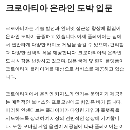
크로아티아 온라인 도박 입문
크로아티아는 기술 발전과 인터넷 접근성 향상에 힘입어
온라인 도박이 급증하고 있습니다. 이제 플레이어는 집에
서 편안하게 다양한 카지노 게임을 즐길 수 있으며, 편리함
과 다양한 선택의 폭을 제공합니다. 크로아티아의 온라인
도박 시장은 번창하고 있으며, 많은 국제 및 현지 플랫폼이
크로아티아 플레이어를 대상으로 서비스를 제공하고 있습
니다.
크로아티아에서 온라인 카지노의 인기는 운영자가 제공하
는 매력적인 보너스와 프로모션에도 힘입은 바가 큽니다.
이러한 인센티브는 플레이어가 다양한 게임과 플랫폼을
시도하도록 장려하여 시장의 전반적인 성장에 기여합니
다. 또한 모바일 게임 옵션이 제공됨에 따라 플레이어는 이