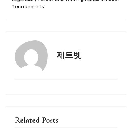
Tournaments
제트벳
Related Posts