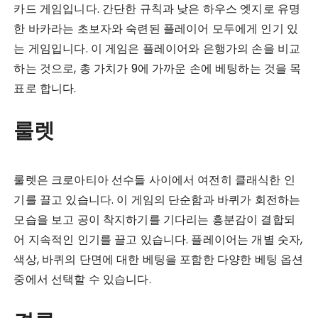
카드 게임입니다. 간단한 규칙과 낮은 하우스 엣지로 유명
한 바카라는 초보자와 숙련된 플레이어 모두에게 인기 있
는 게임입니다. 이 게임은 플레이어와 은행가의 손을 비교
하는 것으로, 총 가치가 9에 가까운 손에 베팅하는 것을 목
표로 합니다.
룰렛
룰렛은 크로아티아 선수들 사이에서 여전히 클래식한 인
기를 끌고 있습니다. 이 게임의 단순함과 바퀴가 회전하는
모습을 보고 공이 착지하기를 기다리는 흥분감이 결합되
어 지속적인 인기를 끌고 있습니다. 플레이어는 개별 숫자,
색상, 바퀴의 단면에 대한 베팅을 포함한 다양한 베팅 옵션
중에서 선택할 수 있습니다.