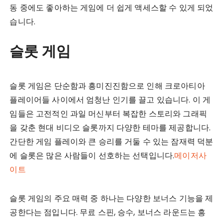
동 중에도 좋아하는 게임에 더 쉽게 액세스할 수 있게 되었
습니다.
슬롯 게임
슬롯 게임은 단순함과 흥미진진함으로 인해 크로아티아
플레이어들 사이에서 엄청난 인기를 끌고 있습니다. 이 게
임들은 고전적인 과일 머신부터 복잡한 스토리와 그래픽
을 갖춘 현대 비디오 슬롯까지 다양한 테마를 제공합니다.
간단한 게임 플레이와 큰 승리를 거둘 수 있는 잠재력 덕분
에 슬롯은 많은 사람들이 선호하는 선택입니다.
메이저사
이트
슬롯 게임의 주요 매력 중 하나는 다양한 보너스 기능을 제
공한다는 점입니다. 무료 스핀, 승수, 보너스 라운드는 흥