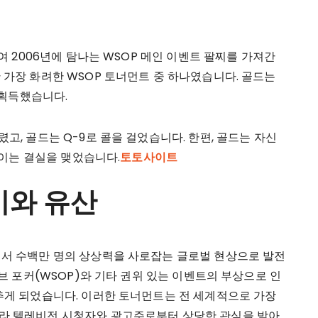
여 2006년에 탐나는 WSOP 메인 이벤트 팔찌를 가져간
 가장 화려한 WSOP 토너먼트 중 하나였습니다. 골드는
 획득했습니다.
고, 골드는 Q-9로 콜을 걸었습니다. 한편, 골드는 자신
 이는 결실을 맺었습니다.
토토사이트
기와 유산
에서 수백만 명의 상상력을 사로잡는 글로벌 현상으로 발전
오브 포커(WSOP)와 기타 권위 있는 이벤트의 부상으로 인
추게 되었습니다. 이러한 토너먼트는 전 세계적으로 가장
라 텔레비전 시청자와 광고주로부터 상당한 관심을 받아