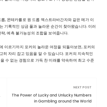
 드롭, 몬테카를로 원 드롭 엑스트라바간자와 같은 메가 이
는 기록적인 상금 풀과 놀라운 순간이 찾아왔습니다. 이러
전략, 예측 불가능성의 조합을 보여줍니다.
에 이르기까지 포커의 놀라운 여정을 되돌아보면, 포커의
히 자리 잡고 있음을 알 수 있습니다. 포커의 지속적인
을 수 없는 경험으로 가득 찬 미래를 약속하며 최고 수준
NEXT POST
노
The Power of Lucky and Unlucky Numbers
in Gambling around the World