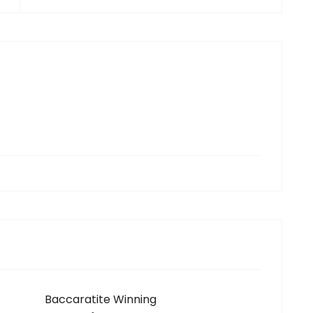
Baccaratite Winning