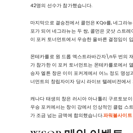
42명의 선수가 참가했습니다.
마지막으로 결승전에서 콜먼은 KQo를, 네그라뉴는
포가 되어 네그라뉴는 두 쌍, 콜먼은 굿샷 스트레
이 포커 토너먼트에서 우승한 올바른 결정임이 
몬테카를로 원 드롭 엑스트라바간자\n두 번의 재구
가 참가한 이 포커 토너먼트는 몬테카를로에서 
승자 엘튼 창은 이미 포커계에서 어느 정도 명성
너먼트의 창립자이자 당시 라이브 텔레비전에서 
캐나다 태생의 창은 러시아 아나톨리 구르토보이를 
우승 포커에서는 창이 강에서 인상적인 클럽 스트
가 조금 넘는 금액에 합의했습니다.
파워볼사이트