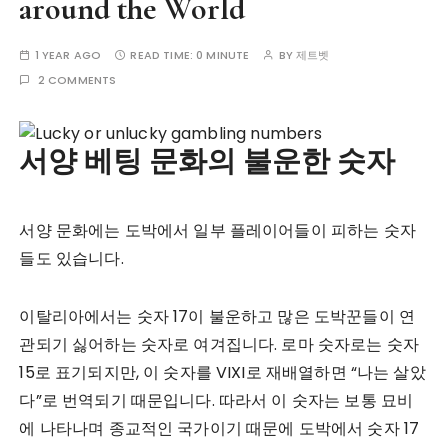
around the World
1 YEAR AGO
READ TIME:
0 MINUTE
BY
제트벳
2 COMMENTS
서양 베팅 문화의 불운한 숫자
서양 문화에는 도박에서 일부 플레이어들이 피하는 숫자
들도 있습니다.
이탈리아에서는 숫자 17이 불운하고 많은 도박꾼들이 연
관되기 싫어하는 숫자로 여겨집니다. 로마 숫자로는 숫자
15로 표기되지만, 이 숫자를 VIXI로 재배열하면 “나는 살았
다”로 번역되기 때문입니다. 따라서 이 숫자는 보통 묘비
에 나타나며 종교적인 국가이기 때문에 도박에서 숫자 17