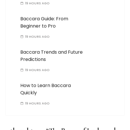
19 HOURS AGO
Baccara Guide: From
Beginner to Pro
19 HOURS AGO
Baccara Trends and Future
Predictions
19 HOURS AGO
How to Learn Baccara
Quickly
19 HOURS AGO