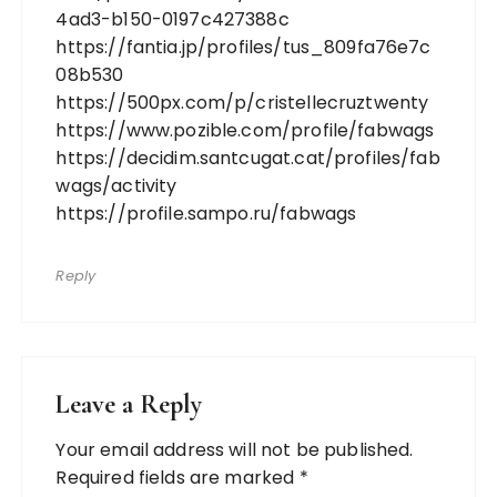
4ad3-b150-0197c427388c
https://fantia.jp/profiles/tus_809fa76e7c
08b530
https://500px.com/p/cristellecruztwenty
https://www.pozible.com/profile/fabwags
https://decidim.santcugat.cat/profiles/fab
wags/activity
https://profile.sampo.ru/fabwags
Reply
Leave a Reply
Your email address will not be published.
Required fields are marked
*