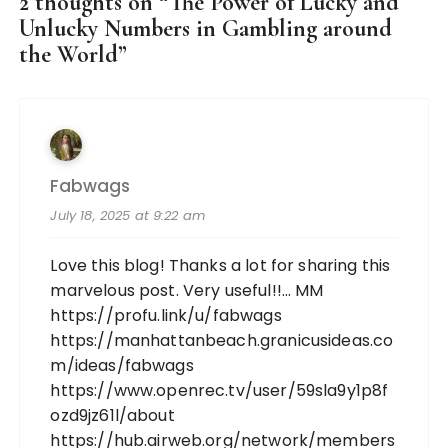
2 thoughts on “
The Power of Lucky and
Unlucky Numbers in Gambling around
the World
”
Fabwags
July 18, 2025 at 9:22 am
Love this blog! Thanks a lot for sharing this
marvelous post. Very useful!!… MM
https://profu.link/u/fabwags
https://manhattanbeach.granicusideas.co
m/ideas/fabwags
https://www.openrec.tv/user/59sla9y1p8f
ozd9jz61l/about
https://hub.airweb.org/network/members