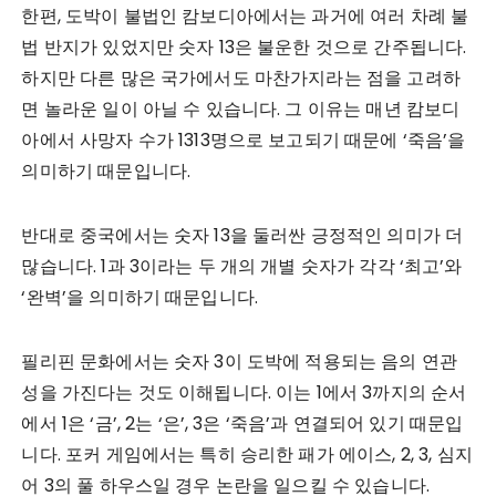
한편, 도박이 불법인 캄보디아에서는 과거에 여러 차례 불
법 반지가 있었지만 숫자 13은 불운한 것으로 간주됩니다.
하지만 다른 많은 국가에서도 마찬가지라는 점을 고려하
면 놀라운 일이 아닐 수 있습니다. 그 이유는 매년 캄보디
아에서 사망자 수가 1313명으로 보고되기 때문에 ‘죽음’을
의미하기 때문입니다.
반대로 중국에서는 숫자 13을 둘러싼 긍정적인 의미가 더
많습니다. 1과 3이라는 두 개의 개별 숫자가 각각 ‘최고’와
‘완벽’을 의미하기 때문입니다.
필리핀 문화에서는 숫자 3이 도박에 적용되는 음의 연관
성을 가진다는 것도 이해됩니다. 이는 1에서 3까지의 순서
에서 1은 ‘금’, 2는 ‘은’, 3은 ‘죽음’과 연결되어 있기 때문입
니다. 포커 게임에서는 특히 승리한 패가 에이스, 2, 3, 심지
어 3의 풀 하우스일 경우 논란을 일으킬 수 있습니다.