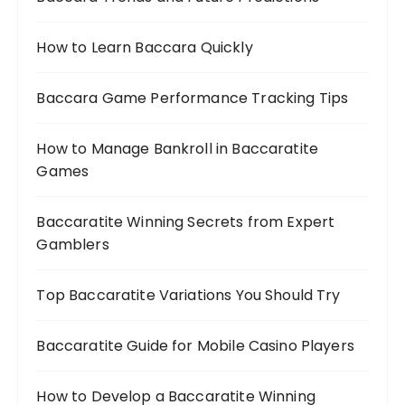
How to Learn Baccara Quickly
Baccara Game Performance Tracking Tips
How to Manage Bankroll in Baccaratite
Games
Baccaratite Winning Secrets from Expert
Gamblers
Top Baccaratite Variations You Should Try
Baccaratite Guide for Mobile Casino Players
How to Develop a Baccaratite Winning