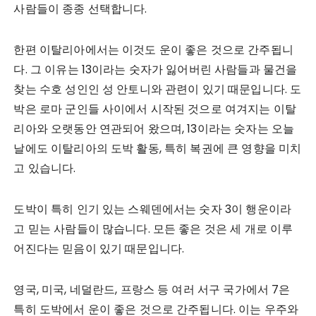
사람들이 종종 선택합니다.
한편 이탈리아에서는 이것도 운이 좋은 것으로 간주됩니
다. 그 이유는 13이라는 숫자가 잃어버린 사람들과 물건을
찾는 수호 성인인 성 안토니와 관련이 있기 때문입니다. 도
박은 로마 군인들 사이에서 시작된 것으로 여겨지는 이탈
리아와 오랫동안 연관되어 왔으며, 13이라는 숫자는 오늘
날에도 이탈리아의 도박 활동, 특히 복권에 큰 영향을 미치
고 있습니다.
도박이 특히 인기 있는 스웨덴에서는 숫자 3이 행운이라
고 믿는 사람들이 많습니다. 모든 좋은 것은 세 개로 이루
어진다는 믿음이 있기 때문입니다.
영국, 미국, 네덜란드, 프랑스 등 여러 서구 국가에서 7은
특히 도박에서 운이 좋은 것으로 간주됩니다. 이는 우주와